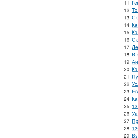
11.
Ге
12.
То
13.
Ск
14.
Ка
15.
Ка
16.
Ск
17.
Ле
18.
В 
19.
Ан
20.
Ка
21.
Пу
22.
Ус
23.
Ев
24.
Ка
25.
12
26.
Уд
27.
Пр
28.
12
29.
Вз