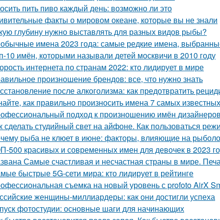
осить пить пиво каждый день: возможно ли это
ивительные факты о мировом океане, которые вы не знали
кую глубину нужно выставлять для разных видов рыбы?
обычные имена 2023 года: самые редкие имена, выбранн
п-10 имён, которыми называли детей москвичи в 2010 году
орость интернета по странам 2022: кто лидирует в мире
авильное произношение брендов: все, что нужно знать
сстановление после алкоголизма: как предотвратить рецид
найте, как правильно произносить имена 7 самых известны
офессиональный подход к произношению имён дизайнеров:
к сделать студийный свет на айфоне. Как пользоваться режи
чему рыба не клюет в июне: факторы, влияющие на рыбол
П-500 красивых и современных имен для девочек в 2023 го
звана Самые счастливая и несчастная страны в мире. Печ
мые быстрые 5G-сети мира: кто лидирует в рейтинге
офессиональная съемка на новый уровень с profoto AirX Sm
ссийские женщины-миллиардеры: как они достигли успеха
пуск фотостудии: основные шаги для начинающих