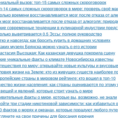
ниальный вызов: топ-15 самых сложных скороговорок
п-14 самых сложных скороговорок в мире: проверь своё ма
олько времени восстанавливается мозг после отказа от алк
к мозг восстанавливается после отказа от алкоголя: прир
кие современные тенденции в кулинарной индустрии пред
олько выветривается 0.5 Эссы: полное руководство
гко и навсегда: как бросить курить в домашних условиях
каких музеях Брянска можно узнать о его истории
астасия Высоцкая: Как казанская девушка покорила сцену
кие уникальные факты о климате Новосибирска известны
тешествия по миру: открывайте новые культуры и вкусов
ловия жизни на Земле: кто из живущих существ наиболее 
ропейские страны в мировом рейтинге: кто вошел в топ-10
чество жизни населения: как страны оцениваются по этому
 вещей и явлений, которые стоит узнать о мире
ивительные факты о мире, которые вы, возможно, не знали
ойти три стадии никотиновой зависимости: как избавиться 
0 фактов о морях и океанах, которые порадуют любого пут
гляните на свои причины для бросания курения