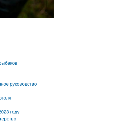
 рыбаков
лное руководство
оголя
2023 году
терство