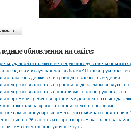
ь дальше →
ледние обновления на сайте:
реты удачной рыбалки в ветреную погоду: советы опытных
ая погода самая лучшая для рыбалки? Полное руководство
лько алкоголь держится в крови до полного выведения
лько держится алкоголь в крови и выдыхаемом воздухе: по
лько держится алкоголь в организме: полное руководство
лько времени требуется организму для полного вывода алк
яние алкоголя на кровь: что происходит в организме
оскве самые популярные имена: что выбирают родители в 
ешествие по 26 сложным скороговоркам: как завоевать мас
ть ли тематические прогулочные туры