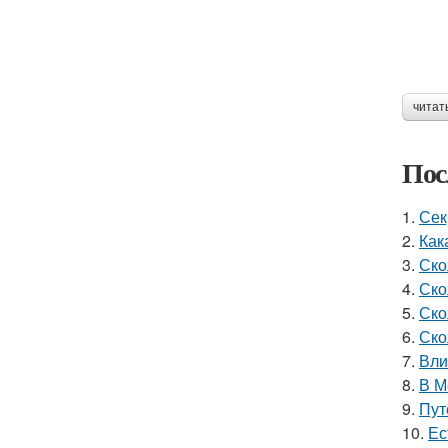
читат
Пос
1.
Сек
2.
Как
3.
Ско
4.
Ско
5.
Ско
6.
Ско
7.
Вли
8.
В М
9.
Пут
10.
Ес