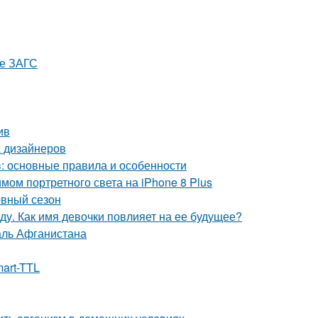
ые ЗАГС
ив
х дизайнеров
 основные правила и особенности
мом портретного света на iPhone 8 Plus
овный сезон
ду. Как имя девочки повлияет на ее будущее?
аль Афганистана
art-TTL