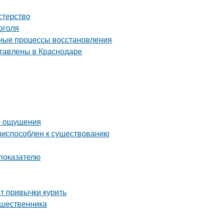
стерство
оголя
одные процессы восстановления
ставлены в Краснодаре
ые ощущения
приспособлен к существованию
 показателю
от привычки курить
ешественника