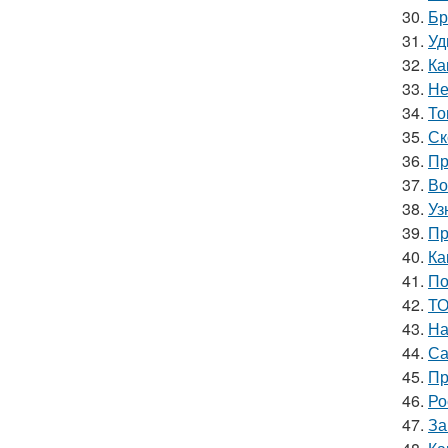
30.
Бр
31.
Уд
32.
Ка
33.
Не
34.
То
35.
Ск
36.
Пр
37.
Во
38.
Уз
39.
Пр
40.
Ка
41.
По
42.
ТО
43.
На
44.
Са
45.
Пр
46.
Ро
47.
За