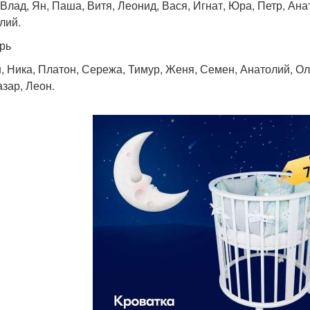
 Влад, Ян, Паша, Витя, Леонид, Вася, Игнат, Юра, Петр, Ана
лий.
рь
, Ника, Платон, Сережа, Тимур, Женя, Семен, Анатолий, Оле
азар, Леон.