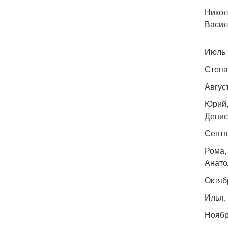
Никол
Васил
Июль
Степа
Авгус
Юрий,
Денис
Сентя
Рома,
Анато
Октяб
Илья,
Нояб