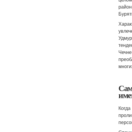
район
Бурят
Харак
увлеч
Удмур
тенде
Чечне
преоб
многи
Сам
име
Когда
проли
персо