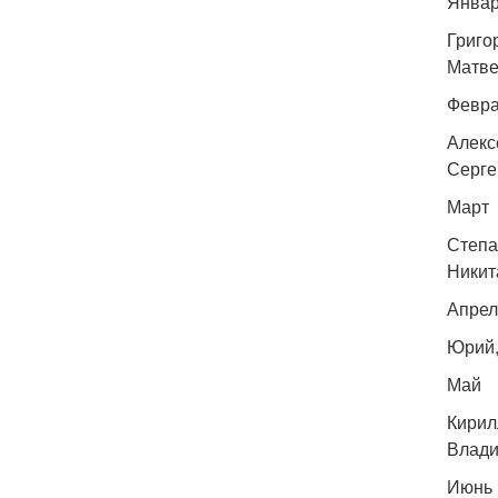
Янва
Григо
Матве
Февр
Алекс
Серге
Март
Степа
Никит
Апрел
Юрий,
Май
Кирил
Влади
Июнь