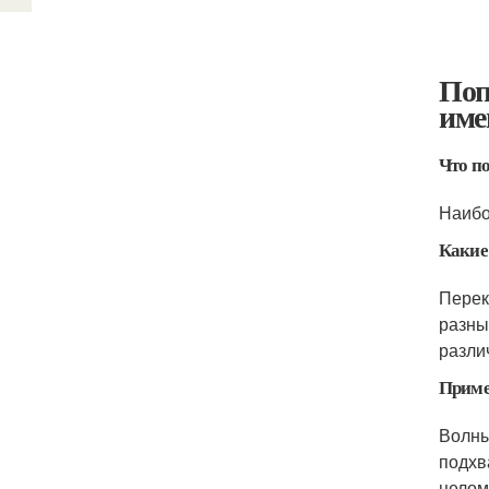
Поп
име
Что по
Наибо
Какие
Перек
разных
разли
Приме
Волны
подхв
целом