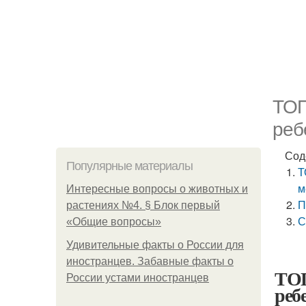
ТОП
реб
Сод
Популярные материалы
Т
м
Интересные вопросы о животных и
П
растениях №4. § Блок первый
С
«Общие вопросы»
Удивительные факты о России для
иностранцев. Забавные факты о
ТОП
России устами иностранцев
реб