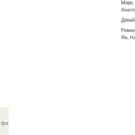
Марк,
Анато
Декаб
Роман
Ян, Н
⇦