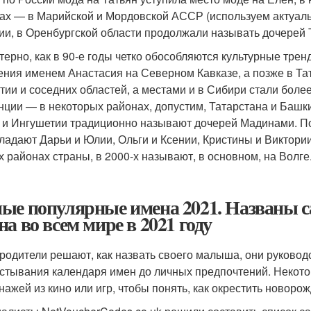
ах — в Марийской и Мордовской АССР (используем актуаль
ии, в Оренбургской области продолжали называть дочерей 
терно, как в 90-е годы четко обособляются культурные тр
ения именем Анастасия на Северном Кавказе, а позже в Та
тии и соседних областей, а местами и в Сибири стали бол
нции — в некоторых районах, допустим, Татарстана и Башки
 и Ингушетии традиционно называют дочерей Мадинами. Поч
ладают Дарьи и Юлии, Ольги и Ксении, Кристины и Виктори
х районах страны, в 2000-х называют, в основном, на Волге
ые популярные имена 2021. Названы с
на во всем мире в 2021 году
 родители решают, как назвать своего малыша, они руково
стывания календаря имен до личных предпочтений. Некото
нажей из кино или игр, чтобы понять, как окрестить новоро