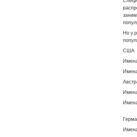
Специ
распр
заним
попул
Но у 
попул
США
Имена
Имена
Австр
Имена
Имена
Герма
Имена