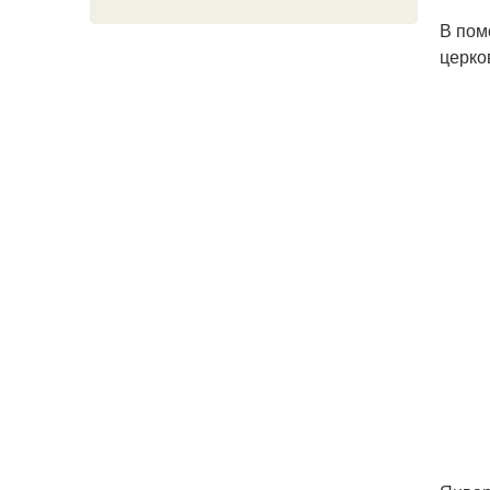
В пом
церко