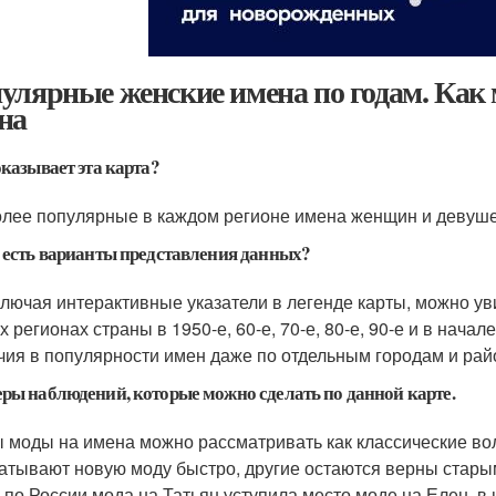
улярные женские имена по годам. Как 
на
казывает эта карта?
лее популярные в каждом регионе имена женщин и девушек
 есть варианты представления данных?
лючая интерактивные указатели в легенде карты, можно ув
 регионах страны в 1950-е, 60-е, 70-е, 80-е, 90-е и в нача
чия в популярности имен даже по отдельным городам и рай
ры наблюдений, которые можно сделать по данной карте.
 моды на имена можно рассматривать как классические во
атывают новую моду быстро, другие остаются верны старым 
 по России мода на Татьян уступила место моде на Елен, в