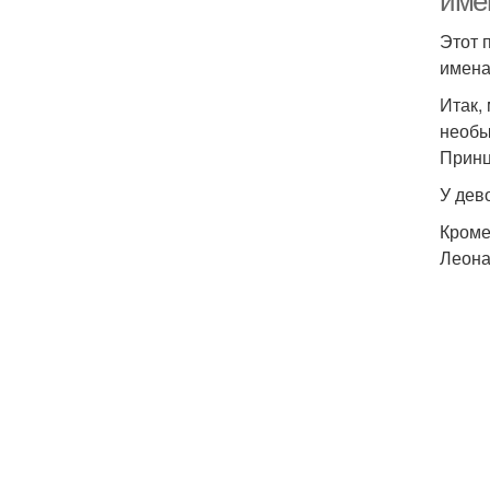
име
Этот 
имена
Итак,
необы
Принц
У дев
Кроме
Леона