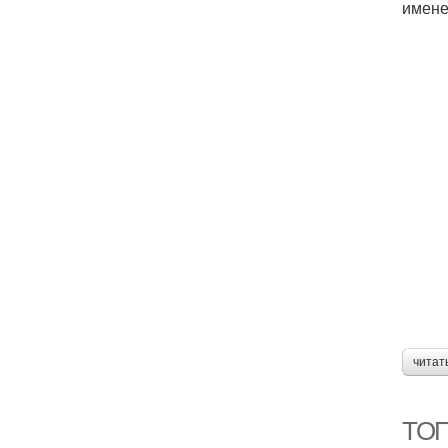
имене
читат
ТОП