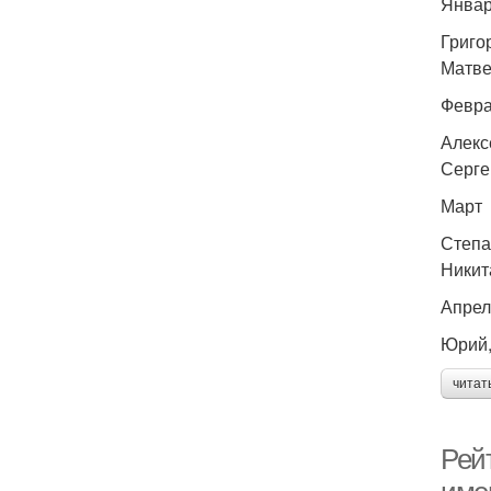
Янва
Григо
Матве
Февр
Алекс
Серге
Март
Степа
Никит
Апрел
Юрий,
читат
Рей