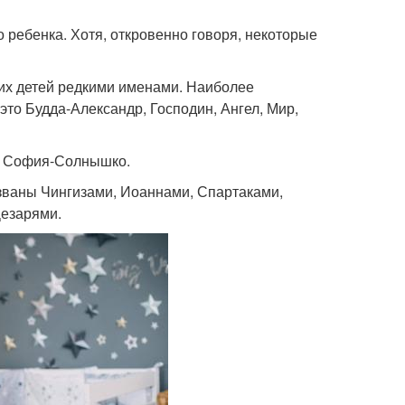
о ребенка. Хотя, откровенно говоря, некоторые
оих детей редкими именами. Наиболее
то Будда-Александр, Господин, Ангел, Мир,
я, София-Солнышко.
азваны Чингизами, Иоаннами, Спартаками,
Цезарями.