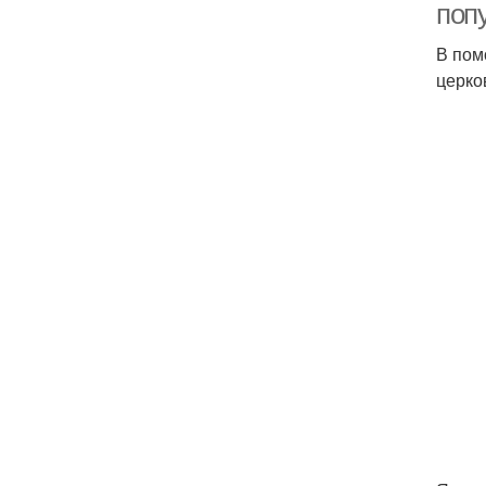
поп
В пом
церко