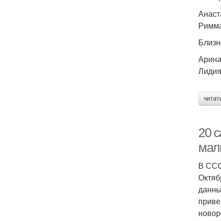
Анаст
Римма
Близн
Арина
Лидия
читат
20 
мал
В ССС
Октяб
данны
приве
новор