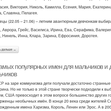
асия, Виктория, Николь, Камилла, Есения, Мария, Екатерина
, Славяна, Пелагея.
ецы (22.05 – 21.06) – летним авантюрным девчонкам выбир
, Аврора, Грейс, Василиса, Ирина, Ева, Серафима, Валери
, Нинель, Инна, Клара, Зарина, Ефросиния, Доротея.
ь дальше →
самых популярных имен для мальчиков и 
ьчиков
Р на заре коммунизма дети получали достаточно странные 
рина. Но не только в этой стране творчески подходили к в
м, США превосходит в этом вопросе большинство других го
рженцы необычных имён. В конце 20 века среди жителей 
ожденным имена Харизма, Король, Ленин или Эрос. А в 2008