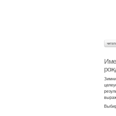
читат
Имен
рож
Зимни
целеу
резул
выраж
Выбир