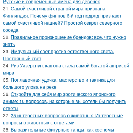
Русские и современные имена для девочек
31.
Самой счастливой страной мира признана
Финляндия. Почему финнов 6-й год подряд признают
самой счастливой нацией? Простой секрет северного
соседа
32.
Правильное произношение брендов: все, что нужно
знать
33.
Импульсный свет против естественного света.
Постоянный свет
34.
Риз Уизерспун: как она стала самой богатой актрисой
мира
35.
Поплавочная удочка: мастерство и тактика для
большого улова на реке
36.
Откройте для себя мир эротического японского
аниме: 10 вопросов, на которые вы хотели бы получить
ответы
37.
25 интересных вопросов о животных. Интересные
вопросы о животных с ответами
38.
Выразительные фигурные танцы: как костюмы