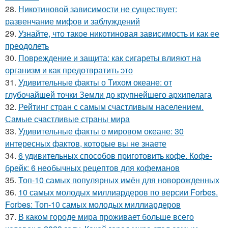
28.
Никотиновой зависимости не существует:
развенчание мифов и заблуждений
29.
Узнайте, что такое никотиновая зависимость и как ее
преодолеть
30.
Повреждение и защита: как сигареты влияют на
организм и как предотвратить это
31.
Удивительные факты о Тихом океане: от
глубочайшей точки Земли до крупнейшего архипелага
32.
Рейтинг стран с самым счастливым населением.
Самые счастливые страны мира
33.
Удивительные факты о мировом океане: 30
интересных фактов, которые вы не знаете
34.
6 удивительных способов приготовить кофе. Кофе-
брейк: 6 необычных рецептов для кофеманов
35.
Топ-10 самых популярных имён для новорожденных
36.
10 самых молодых миллиардеров по версии Forbes.
Forbes: Топ-10 самых молодых миллиардеров
37.
В каком городе мира проживает больше всего