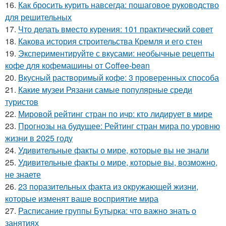
16.
Как бросить курить навсегда: пошаговое руководство
для решительных
17.
Что делать вместо курения: 101 практический совет
18.
Какова история строительства Кремля и его стен
19.
Экспериментируйте с вкусами: необычные рецепты
кофе для кофемашины от Coffee-bean
20.
Вкусный растворимый кофе: 3 проверенных способа
21.
Какие музеи Рязани самые популярные среди
туристов
22.
Мировой рейтинг стран по ичр: кто лидирует в мире
23.
Прогнозы на будущее: Рейтинг стран мира по уровню
жизни в 2025 году
24.
Удивительные факты о мире, которые вы не знали
25.
Удивительные факты о мире, которые вы, возможно,
не знаете
26.
23 поразительных факта из окружающей жизни,
которые изменят ваше восприятие мира
27.
Расписание группы Бутырка: что важно знать о
занятиях