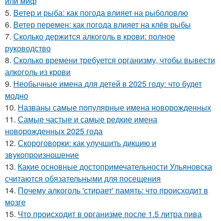
или миф
5.
Ветер и рыба: как погода влияет на рыболовлю
6.
Ветер перемен: как погода влияет на клёв рыбы
7.
Сколько держится алкоголь в крови: полное
руководство
8.
Сколько времени требуется организму, чтобы вывести
алкоголь из крови
9.
Необычные имена для детей в 2025 году: что будет
модно
10.
Названы самые популярные имена новорожденных
11.
Самые частые и самые редкие имена
новорожденных 2025 года
12.
Скороговорки: как улучшить дикцию и
звукопроизношение
13.
Какие основные достопримечательности Ульяновска
считаются обязательными для посещения
14.
Почему алкоголь 'стирает' память: что происходит в
мозге
15.
Что происходит в организме после 1.5 литра пива