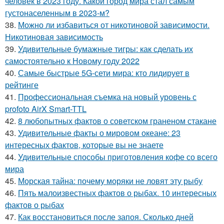
человек в 2023 году. Какой город мира стал самым
густонаселенным в 2023-м?
38.
Можно ли избавиться от никотиновой зависимости.
Никотиновая зависимость
39.
Удивительные бумажные тигры: как сделать их
самостоятельно к Новому году 2022
40.
Самые быстрые 5G-сети мира: кто лидирует в
рейтинге
41.
Профессиональная съемка на новый уровень с
profoto AirX Smart-TTL
42.
8 любопытных фактов о советском граненом стакане
43.
Удивительные факты о мировом океане: 23
интересных фактов, которые вы не знаете
44.
Удивительные способы приготовления кофе со всего
мира
45.
Морская тайна: почему моряки не ловят эту рыбу
46.
Пять малоизвестных фактов о рыбах. 10 интересных
фактов о рыбах
47.
Как восстановиться после запоя. Сколько дней