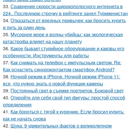
33.
Сравнение скорости широкополосного интернета в
224.. Последнюю строчку в рейтинге занял Туркменистан
34.
Отказаться от вредных привычек: как бросить курить
и пить за один день
35.
Мусорное море и волны-убийцы: как экологическая
катастрофа влияет на нашу планету
36.
Какое бывает студийное оборудование и каковы его
особенности. Инструменты для работы
37.
Как снимать на телефон с импульсным светом. Re:
Как оснастить синхроконтактом смартфон Android?
38.
Ночной режим в iPhone. Ночной режим iPhone 11:
все, что нужно знать о новой функции камеры
39.
Постоянный свет в съемке портретов. Боковой свет
40.
Откройте для себя свой тип фигуры: простой способ
определения
41.
Как бороться с тягой к курению. Если бросил курить:
как не начать снова
42.
Щука: 9 удивительных фактов о великолепном