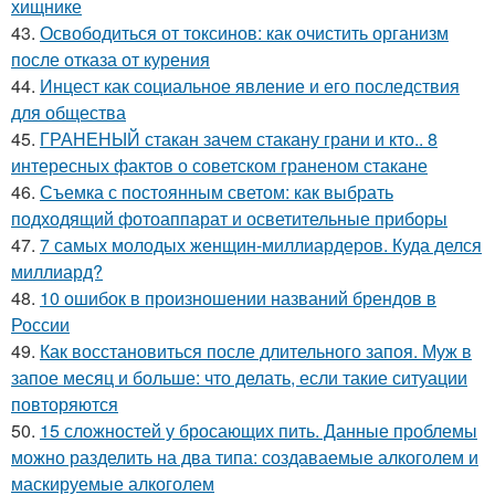
хищнике
43.
Освободиться от токсинов: как очистить организм
после отказа от курения
44.
Инцест как социальное явление и его последствия
для общества
45.
ГРАНЕНЫЙ стакан зачем стакану грани и кто.. 8
интересных фактов о советском граненом стакане
46.
Съемка с постоянным светом: как выбрать
подходящий фотоаппарат и осветительные приборы
47.
7 самых молодых женщин-миллиардеров. Куда делся
миллиард?
48.
10 ошибок в произношении названий брендов в
России
49.
Как восстановиться после длительного запоя. Муж в
запое месяц и больше: что делать, если такие ситуации
повторяются
50.
15 сложностей у бросающих пить. Данные проблемы
можно разделить на два типа: создаваемые алкоголем и
маскируемые алкоголем