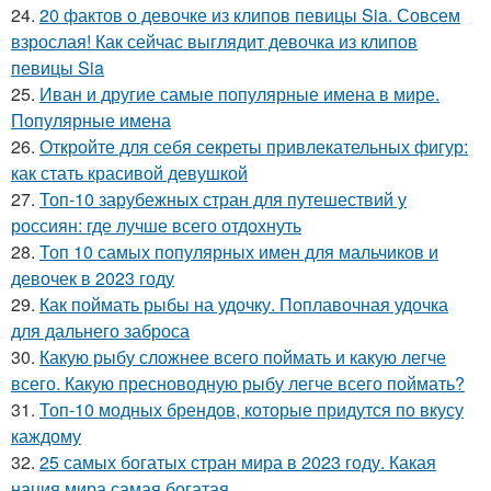
24.
20 фактов о девочке из клипов певицы Sia. Совсем
взрослая! Как сейчас выглядит девочка из клипов
певицы Sia
25.
Иван и другие самые популярные имена в мире.
Популярные имена
26.
Откройте для себя секреты привлекательных фигур:
как стать красивой девушкой
27.
Топ-10 зарубежных стран для путешествий у
россиян: где лучше всего отдохнуть
28.
Топ 10 самых популярных имен для мальчиков и
девочек в 2023 году
29.
Как поймать рыбы на удочку. Поплавочная удочка
для дальнего заброса
30.
Какую рыбу сложнее всего поймать и какую легче
всего. Какую пресноводную рыбу легче всего поймать?
31.
Топ-10 модных брендов, которые придутся по вкусу
каждому
32.
25 самых богатых стран мира в 2023 году. Какая
нация мира самая богатая