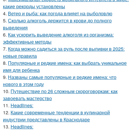
какие рекорды установлены
4.
Ветер и рыба: как погода влияет на рыболовлю
5.
Сколько алкоголь держится в крови до полного
выведения
6.
Как ускорить выведение алкоголя из организма:
эффективные методы
7.
Когда можно садиться за руль после выпивки в 2025:
новые правила
8.
Популярные и редкие имена: как выбрать уникальное
имя для ребенка
9.
Названы самые популярные и редкие имена: что
нового в этом году
10.
Путешествие по 26 сложным скороговоркам: как
завоевать мастерство
11.
Headlines:
12.
Какие современные тенденции в кулинарной
индустрии представлены в Краснодаре
13.
Headlines: