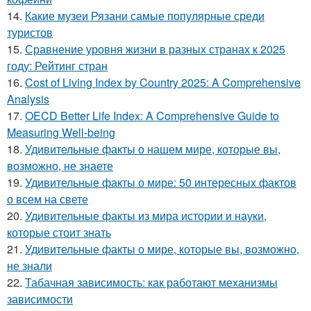
14.
Какие музеи Рязани самые популярные среди
туристов
15.
Сравнение уровня жизни в разных странах к 2025
году: Рейтинг стран
16.
Cost of Living Index by Country 2025: A Comprehensive
Analysis
17.
OECD Better Life Index: A Comprehensive Guide to
Measuring Well-being
18.
Удивительные факты о нашем мире, которые вы,
возможно, не знаете
19.
Удивительные факты о мире: 50 интересных фактов
о всем на свете
20.
Удивительные факты из мира истории и науки,
которые стоит знать
21.
Удивительные факты о мире, которые вы, возможно,
не знали
22.
Табачная зависимость: как работают механизмы
зависимости