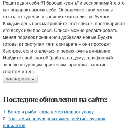
Решите для себя “Я бросаю курить” и воспринимайте это
как подарок самому себе. Определите свои мотивы
отказа от курения и запишите их на листке бумаги.
Каждый день просматривайте этот список, проговаривая
его вслух или про себя. Список можно редактировать,
меняя порядок причин или добавляя новые.Будьте
готовы к приступам тяги к сигарете – они проходят
быстрее, если отвлечься и переключить внимание.
Найдите свой способ (работа по дому, телефонный
звонок некурящим приятелям, прогулка, занятие
спортом и т.д.).
читать дальше →
Последние обновления на сайте:
1.
Ветер и рыба: когда ветер мешает улову
2.
Топ самых популярных имён: рейтинг лучших
вариантов