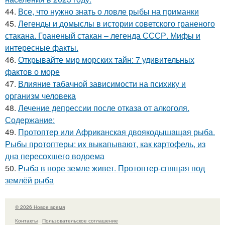
44.
Все, что нужно знать о ловле рыбы на приманки
45.
Легенды и домыслы в истории советского граненого
стакана. Граненый стакан – легенда СССР. Мифы и
интересные факты.
46.
Открывайте мир морских тайн: 7 удивительных
фактов о море
47.
Влияние табачной зависимости на психику и
организм человека
48.
Лечение депрессии после отказа от алкоголя.
Содержание:
49.
Протоптер или Африканская двоякодышащая рыба.
Рыбы протоптеры: их выкапывают, как картофель, из
дна пересохшего водоема
50.
Рыба в норе земле живет. Протоптер-спящая под
землёй рыба
© 2026 Новое время
Контакты
Пользовательское соглашение