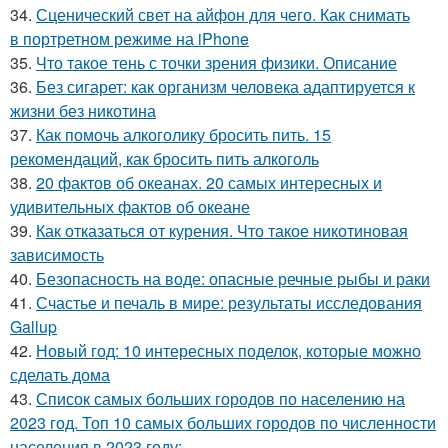
34.
Сценический свет на айфон для чего. Как снимать
в портретном режиме на iPhone
35.
Что такое тень с точки зрения физики. Описание
36.
Без сигарет: как организм человека адаптируется к
жизни без никотина
37.
Как помочь алкоголику бросить пить. 15
рекомендаций, как бросить пить алкоголь
38.
20 фактов об океанах. 20 самых интересных и
удивительных фактов об океане
39.
Как отказаться от курения. Что такое никотиновая
зависимость
40.
Безопасность на воде: опасные речные рыбы и раки
41.
Счастье и печаль в мире: результаты исследования
Gallup
42.
Новый год: 10 интересных поделок, которые можно
сделать дома
43.
Список самых больших городов по населению на
2023 год. Топ 10 самых больших городов по численности
населения в 2023 году: