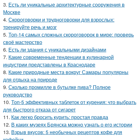
3.
Есть ли уникальные архитектурные сооружения в
Москве
4.
Скороговорки и трудноговорки для взрослых:
тренируйте речь и мозг
5.
Топ-14 самых сложных скороговорок в мире: проверь
своё мастерство
6.
Есть ли здания с уникальными дизайнами
7.
Какие современные тенденции в кулинарной
индустрии представлены в Краснодаре
8.
Какие природные места вокруг Самары популярны
для отдыха на природе
9.
Сколько промилле в бутылке пива? Полное
руководство
10.
Топ-5 эффективных таблеток от курения: что выбрать
для быстрого отказа от сигарет
11.
Как легко бросить курить: простая правда
12.
В каких музеях Брянска можно узнать о его истории
13.
Взрыв вкусов: 5 необычных рецептов кофе для
кофейни