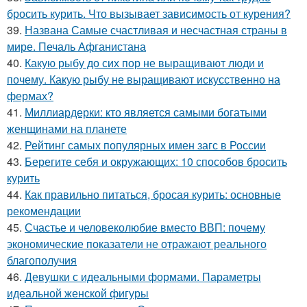
бросить курить. Что вызывает зависимость от курения?
39.
Названа Самые счастливая и несчастная страны в
мире. Печаль Афганистана
40.
Какую рыбу до сих пор не выращивают люди и
почему. Какую рыбу не выращивают искусственно на
фермах?
41.
Миллиардерки: кто является самыми богатыми
женщинами на планете
42.
Рейтинг самых популярных имен загс в России
43.
Берегите себя и окружающих: 10 способов бросить
курить
44.
Как правильно питаться, бросая курить: основные
рекомендации
45.
Счастье и человеколюбие вместо ВВП: почему
экономические показатели не отражают реального
благополучия
46.
Девушки с идеальными формами. Параметры
идеальной женской фигуры