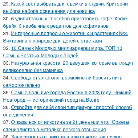
29.
Какой свет выбрать для съемки в студии. Критерии
выбора набора освещения для новичка
30.
6 удивительных способов приготовить кофе. Кофе-
брейк: 6 необычных рецептов для кофеманов
31.
Интересные вопросы о животных и растениях №3.
Викторина о природе для детей с ответами
32.
10 Самых Молодых миллиардерш мира. ТОП 10
Самых Богатых Молодых Людей
33.
Натуральная красота: 20 девушек, которые выглядят
великолепно без макияжа
34.
Свобода от алкоголя: возможно ли бросить пить
самостоятельно
35.
Самые большие города России в 2023 году. Нижний
Новгород — исторический город на Волге
36.
Откройте для себя свой тип фигуры: простой способ
определения
37.
Отказаться от никотина за 21 день или что.. Советы
специалистов о методике резкого отвыкания
38.
Зависимость от никотина или почему так трудно