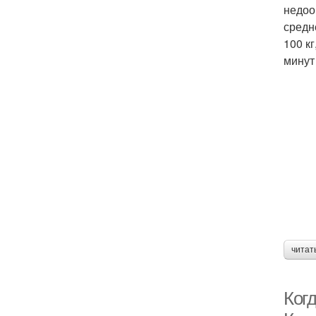
недоо
средн
100 к
минут
читат
Когд