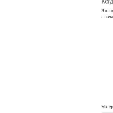
Ког
Это о
с нач
Матер