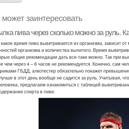
 может заинтересовать
ылка пива через сколько можно за руль. 
 какое время пиво выветривается из организма, зависит от
нностей организма и количества выпитого. Время выветрива
орые общие рекомендации дать все-таки можно. Так при вып
е чем через 4 – 6 часов не рекомендуется. Конечно, сам чел
дниками ГБДД, алкотестер обязательно покажет превышение
 лучше в этот день вообще не садится за руль. Учитывая, ч
человека, предлагаем ознакомиться с таблицей выветривания
содержание спирта в пиве.