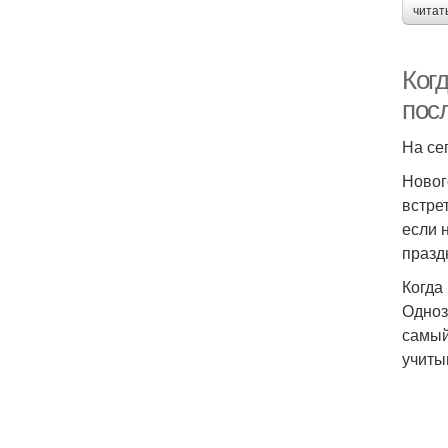
читат
Когд
пос
На се
Новог
встре
если 
празд
Когда
Одноз
самый
учиты