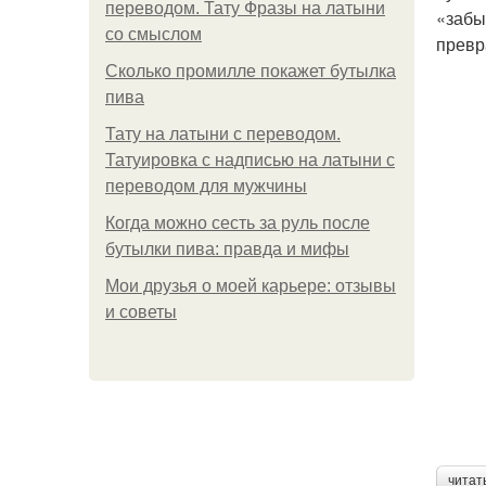
переводом. Тату Фразы на латыни
«забы
со смыслом
превр
Сколько промилле покажет бутылка
пива
Тату на латыни с переводом.
Татуировка с надписью на латыни с
переводом для мужчины
Когда можно сесть за руль после
бутылки пива: правда и мифы
Мои друзья о моей карьере: отзывы
и советы
читат