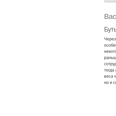
Вас
Бут
Через
особе
некот
раньш
сотру
тогда
веса 
но и 