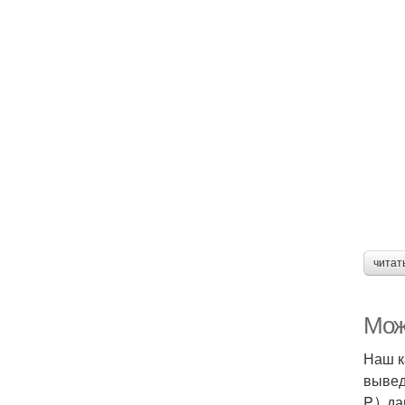
читат
Можн
Наш к
вывед
P.), 