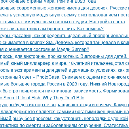
ролюбивые страны мира: Рейтинг 2023 года
асивые современные женские имена для девочек. Русские 
елать успешную модельную съемку с использованием пост
к снимать с импульсным светом в студии. Настройка света
жет ли алкоголик сам бросить пить. Как помочь?
гуры красавиц: как определить идеальный пропорциональ
о снимается в клипах Sia. Девочка, которая танцевала в кли
ня оценивается состояние Мэдди Зиглер?
просы для викторины про животных. Викторины для детей.
мый юный миллиардер в мире. 18-летний итальянец стал
остые эксперименты для детей в домашних условиях: как р
стоянный свет » PhotoCasa. Снимаем с одним источником с
мые большие города России в 2023 году. Нижний Новгород
к быстро появляется никотиновая зависимость. Формирова
e Secret Life of Fish: Why They Don't Bite
кую рыбу до сих пор не выращивают люди и почему. Какую
ллиардерки: кто является самыми богатыми женщинами на
ймай рыбу без проблем: как устранить неполадки с удочкой
атистика по смерти и заболеваниям от курения. Статистика