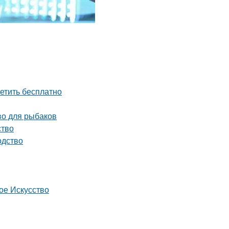
етить бесплатно
во для рыбаков
ство
одство
ое Искусство