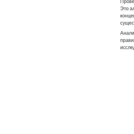
Прове
Это а
конце
сущес
Анали
прави
иссле