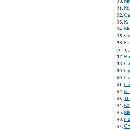
30.
Ми
31.
Кр
32.
Сд
33.
Ка
34.
Мо
35.
Фи
36.
Кт
сегод
37.
Во
38.
Са
39.
Пр
40.
По
41.
Са
42.
Ка
43.
Th
44.
Ка
45.
Ми
46.
По
47.
Ст