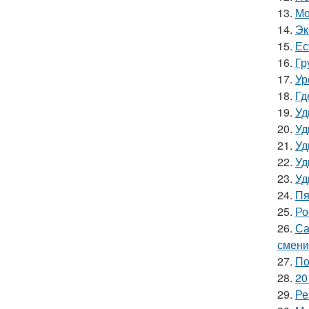
13.
Мо
14.
Эк
15.
Ес
16.
Гр
17.
Ур
18.
Гд
19.
Уд
20.
Уд
21.
Уд
22.
Уд
23.
Уд
24.
Пя
25.
Ро
26.
Са
смени
27.
По
28.
20
29.
Ре