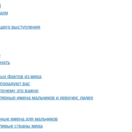
й
нали
ящего выступления
е
знать
ных фактов из мира
 порадуют вас
 почему это важно
ярные имена мальчиков и девочек: лидер
рные имена для мальчиков
тливые страны мира