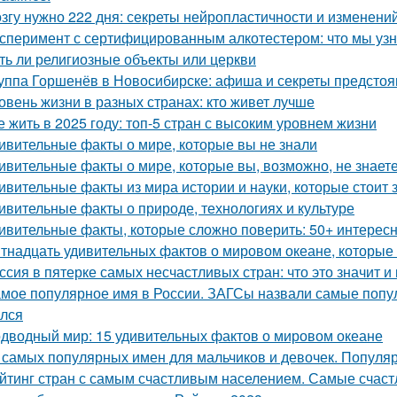
згу нужно 222 дня: секреты нейропластичности и изменени
сперимент с сертифицированным алкотестером: что мы уз
ть ли религиозные объекты или церкви
уппа Горшенёв в Новосибирске: афиша и секреты предсто
овень жизни в разных странах: кто живет лучше
е жить в 2025 году: топ-5 стран с высоким уровнем жизни
ивительные факты о мире, которые вы не знали
ивительные факты о мире, которые вы, возможно, не знает
ивительные факты из мира истории и науки, которые стоит 
ивительные факты о природе, технологиях и культуре
ивительные факты, которые сложно поверить: 50+ интерес
тнадцать удивительных фактов о мировом океане, которые
ссия в пятерке самых несчастливых стран: что это значит и
мое популярное имя в России. ЗАГСы назвали самые попул
лся
дводный мир: 15 удивительных фактов о мировом океане
 самых популярных имен для мальчиков и девочек. Популя
йтинг стран с самым счастливым населением. Самые счас