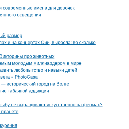
и современные имена для девочек
оянного освещения
ный размер
пах и на концертах Сии, выросла: во сколько
 Викторины про животных
 самым молодым миллиардером в мире
азвить любопытство и навыки детей
вета » PhotoCasa
 — исторический город на Волге
ние табачной аддикции
 рыбу не выращивают искусственно на фермах?
 планете
 курения