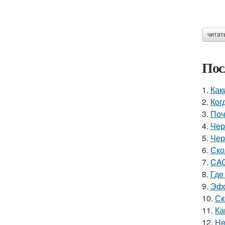
читат
Пос
1.
Как
2.
Ког
3.
Поч
4.
Чер
5.
Чер
6.
Ско
7.
CAG
8.
Где
9.
Эфф
10.
Ск
11.
Ка
12.
He