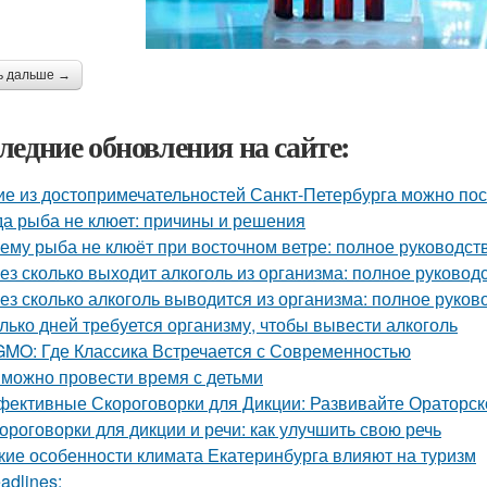
ь дальше →
ледние обновления на сайте:
ие из достопримечательностей Санкт-Петербурга можно пос
да рыба не клюет: причины и решения
ему рыба не клюёт при восточном ветре: полное руководст
ез сколько выходит алкоголь из организма: полное руковод
ез сколько алкоголь выводится из организма: полное руков
лько дней требуется организму, чтобы вывести алкоголь
MO: Где Классика Встречается с Современностью
 можно провести время с детьми
ективные Скороговорки для Дикции: Развивайте Ораторск
ороговорки для дикции и речи: как улучшить свою речь
кие особенности климата Екатеринбурга влияют на туризм
adlines: