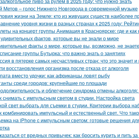
залкогольное пиво за рулем в 2025 году: что нужно знать
й Метов – голос Нижнего Новгорода в современной музыке
ловия жизни на Земле: кто из живущих существ наиболее 
авнение уровня жизни в разных странах к 2025 году: Рейти
леты на концерт группы Анимация в Красноярске: где и как 
 удивительных фактов, которые вы не знали о мире
ивительные факты о мире, которые вы, возможно, не знает
списание группы Бутырка: что важно знать о занятиях
ссия в пятерке самых несчастливых стран: что это значит и
ти восстановления организма после отказа от алкоголя
пата вместо удочки: как африканцы ловят рыбу
ганты среди городов: крупнейшие по площади
одолжительность и облегчение синдрома отмены алкоголя: в
к снимать с импульсным светом в студии. Настройка света
кой свет выбрать для съемки в студии. Критерии выбора н
к комбинировать импульсный и естественный свет. Что так
емка на iPhone c импульсным светом: готовые решения для
отка
казаться от вредных привычек: как бросить курить и пить за