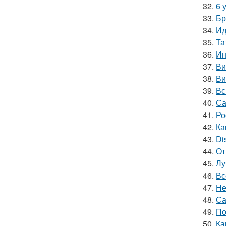
32.
6 
33.
Бр
34.
Ид
35.
Та
36.
Ин
37.
Ви
38.
Ви
39.
Вс
40.
Са
41.
Ро
42.
Ка
43.
Di
44.
От
45.
Лу
46.
Вс
47.
Не
48.
Са
49.
По
50.
Ка