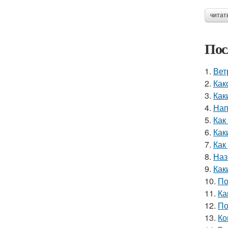
читат
Пос
1.
Вет
2.
Как
3.
Как
4.
Нап
5.
Как
6.
Как
7.
Как
8.
Наз
9.
Как
10.
По
11.
Ка
12.
По
13.
Ко