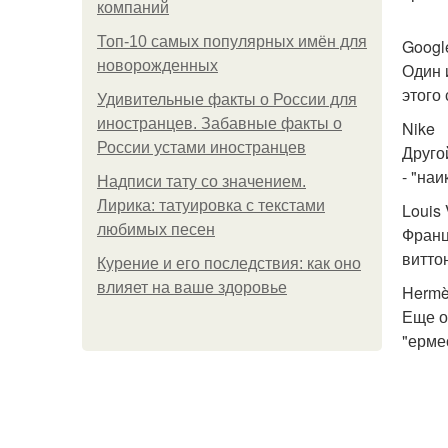
компаний
Топ-10 самых популярных имён для
Googl
новорожденных
Один 
этого 
Удивительные факты о России для
иностранцев. Забавные факты о
Nike
России устами иностранцев
Друго
- "наик
Надписи тату со значением.
Лирика: татуировка с текстами
Louis 
любимых песен
Франц
виттон
Курение и его последствия: как оно
влияет на ваше здоровье
Herm
Еще о
"ерме