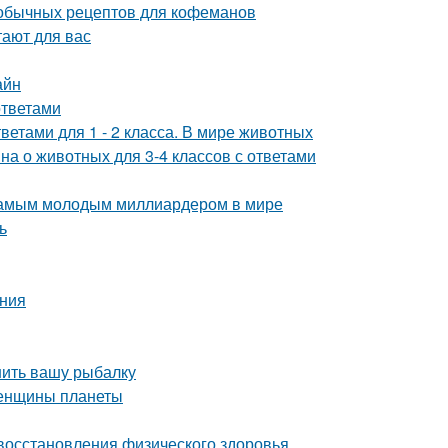
необычных рецептов для кофеманов
тают для вас
айн
ответами
ветами для 1 - 2 класса. В мире животных
на о животных для 3-4 классов с ответами
 самым молодым миллиардером в мире
ь
ения
шить вашу рыбалку
женщины планеты
 восстановления физического здоровья