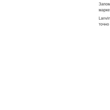
Запом
марке
Lanvi
точно