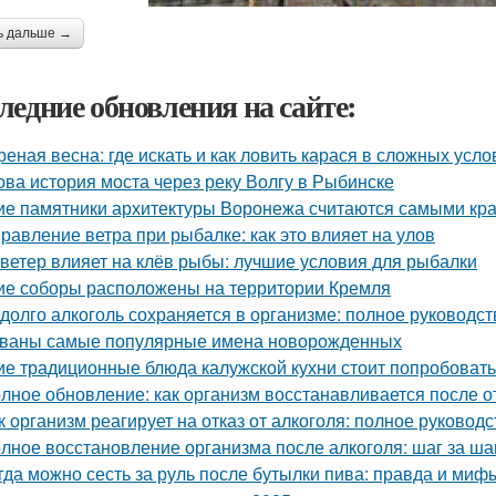
ь дальше →
ледние обновления на сайте:
реная весна: где искать и как ловить карася в сложных усло
ова история моста через реку Волгу в Рыбинске
ие памятники архитектуры Воронежа считаются самыми кр
равление ветра при рыбалке: как это влияет на улов
 ветер влияет на клёв рыбы: лучшие условия для рыбалки
ие соборы расположены на территории Кремля
 долго алкоголь сохраняется в организме: полное руководст
ваны самые популярные имена новорожденных
ие традиционные блюда калужской кухни стоит попробовать
лное обновление: как организм восстанавливается после от
к организм реагирует на отказ от алкоголя: полное руководс
лное восстановление организма после алкоголя: шаг за ша
гда можно сесть за руль после бутылки пива: правда и миф