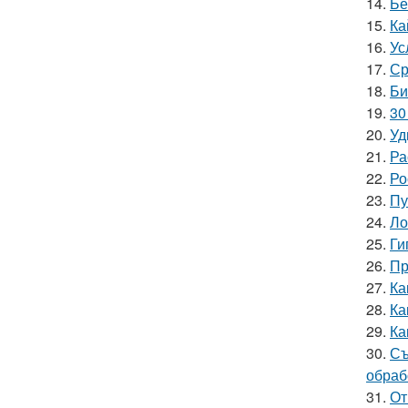
14.
Бе
15.
Ка
16.
Ус
17.
Ср
18.
Би
19.
30
20.
Уд
21.
Ра
22.
Ро
23.
Пу
24.
Ло
25.
Ги
26.
Пр
27.
Ка
28.
Ка
29.
Ка
30.
Съ
обраб
31.
От