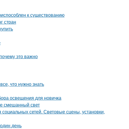
приспособлен к существованию
нг стран
купить
е
 почему это важно
се, что нужно знать
абора освещения для новичка
ое смешанный свет
 социальных сетей. Световые сцены, установки,
 один день