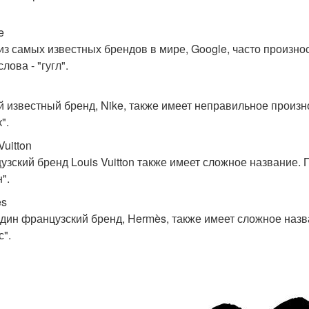
e
из самых известных брендов в мире, Google, часто произн
слова - "гугл".
й известный бренд, Nike, также имеет неправильное произ
".
Vuitton
узский бренд Louis Vuitton также имеет сложное название. 
".
ès
дин французский бренд, Hermès, также имеет сложное назв
с".