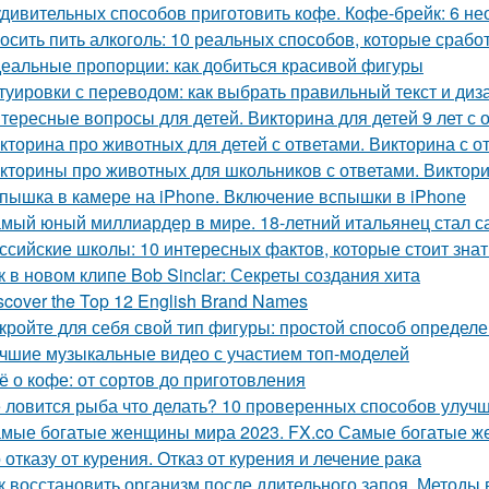
удивительных способов приготовить кофе. Кофе-брейк: 6 
осить пить алкоголь: 10 реальных способов, которые срабо
еальные пропорции: как добиться красивой фигуры
туировки с переводом: как выбрать правильный текст и диз
тересные вопросы для детей. Викторина для детей 9 лет с 
кторина про животных для детей с ответами. Викторина с от
кторины про животных для школьников с ответами. Виктори
пышка в камере на iPhone. Включение вспышки в iPhone
мый юный миллиардер в мире. 18-летний итальянец стал
ссийские школы: 10 интересных фактов, которые стоит знат
к в новом клипе Bob Sinclar: Секреты создания хита
scover the Top 12 English Brand Names
кройте для себя свой тип фигуры: простой способ определ
чшие музыкальные видео с участием топ-моделей
ё о кофе: от сортов до приготовления
 ловится рыба что делать? 10 проверенных способов улуч
мые богатые женщины мира 2023. FX.co Самые богатые 
 отказу от курения. Отказ от курения и лечение рака
к восстановить организм после длительного запоя. Методы