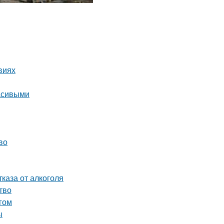
виях
асивыми
во
каза от алкоголя
тво
гом
ы