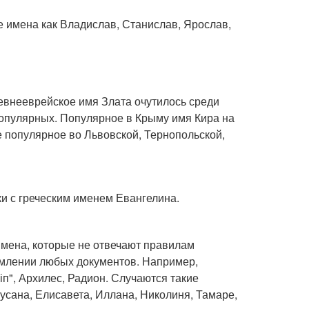
 имена как Владислав, Станислав, Ярослав,
евнееврейское имя Злата очутилось среди
популярных. Популярное в Крыму имя Кира на
 популярное во Львовской, Тернопольской,
и с греческим именем Евангелина.
имена, которые не отвечают правилам
рмлении любых документов. Например,
ліп", Архилес, Радион. Случаются такие
усана, Елисавета, Иллана, Николиня, Тамаре,