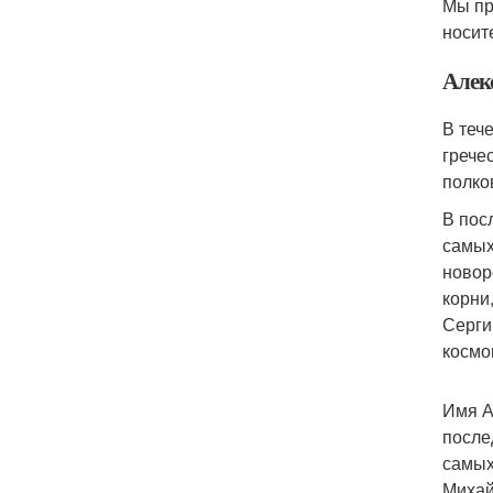
Мы пр
носит
Алек
В теч
грече
полко
В пос
самых
новор
корни
Серги
космо
Имя А
после
самых
Михай