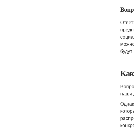
Вопр
Ответ
предп
социа
можно
будут
Как
Вопро
наши 
Однак
котор
распр
конкр