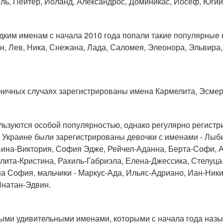
ль, Пейтер, Йоланд, Александрос, Доминикас, Йосеф, Югий
едким именам с начала 2010 года попали такие популярные к
н, Лев, Ника, Снежана, Лада, Саломея, Элеонора, Эльвира, 
ничных случаях зарегистрированы имена Кармелита, Эсмера
льзуются особой популярностью, однако регулярно регистри
в Украине были зарегистрированы девочки с именами - Лыби
ина-Виктория, София Эдже, Рейчел-Аданна, Берта-Софи, А
лита-Кристина, Рахиль-Габриэла, Елена-Джессика, Стелуц
а София, мальчики - Маркус-Ада, Ильяс-Адриано, Иан-Ники
Янатан-Эдвин.
ыми удивительными именами, которыми с начала года назы