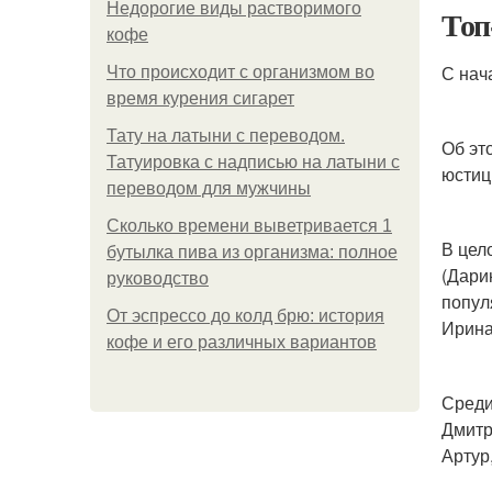
Недорогие виды растворимого
Топ
кофе
С нач
Что происходит с организмом во
время курения сигарет
Тату на латыни с переводом.
Об эт
Татуировка с надписью на латыни с
юстиц
переводом для мужчины
Сколько времени выветривается 1
В цел
бутылка пива из организма: полное
(Дари
руководство
попул
От эспрессо до колд брю: история
Ирина
кофе и его различных вариантов
Среди
Дмитр
Артур