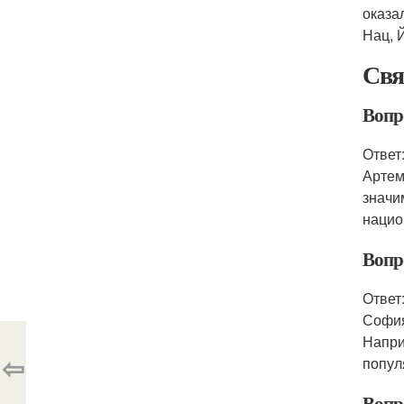
оказа
Нац, 
Свя
Вопр
Ответ
Артем
значи
нацио
Вопр
Ответ
София
Напри
⇦
попул
Вопр