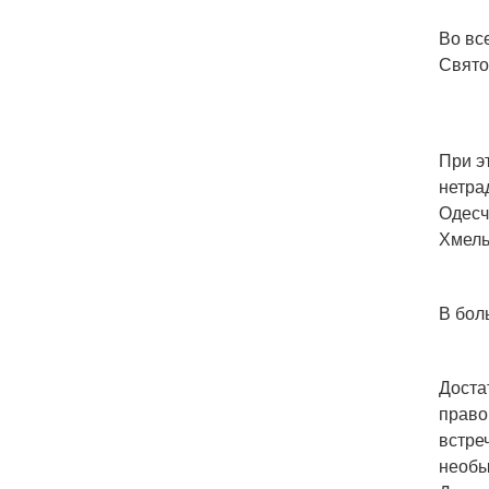
Во вс
Свято
При э
нетра
Одесч
Хмель
В бол
Доста
право
встреч
необы