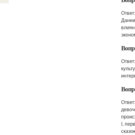
Ответ
Дании
влиян
эконо
Вопр
Ответ
культ
интер
Вопр
Ответ
девоч
проис
I, пе
сказок