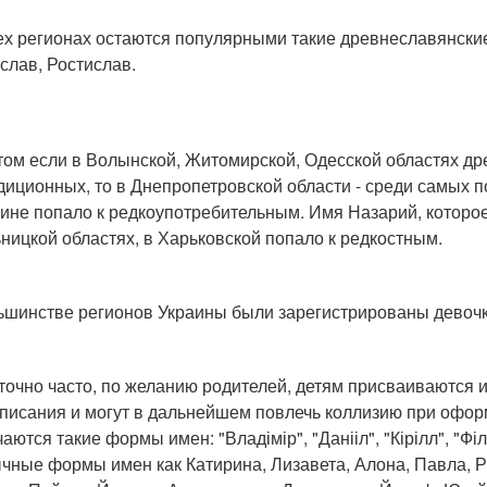
ех регионах остаются популярными такие древнеславянские
слав, Ростислав.
том если в Волынской, Житомирской, Одесской областях др
диционных, то в Днепропетровской области - среди самых 
ине попало к редкоупотребительным. Имя Назарий, которое
ницкой областях, в Харьковской попало к редкостным.
ьшинстве регионов Украины были зарегистрированы девочк
точно часто, по желанию родителей, детям присваиваются 
писания и могут в дальнейшем повлечь коллизию при офо
аются такие формы имен: "Владімір", "Данііл", "Кірілл", "Фі
чные формы имен как Катирина, Лизавета, Алона, Павла, Р