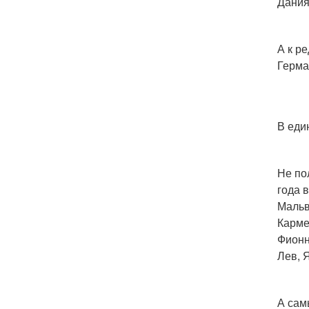
Дания
А к р
Герма
В еди
Не по
года 
Мальв
Карме
Фионн
Лев, 
А сам