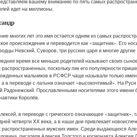
едставляем вашему вниманию по пять самых распространен
елей идет на миллионы.
сандр
ение многих лет это имя остается одним из самых распрост
ское происхождение и переводится как «защитник». Его но
водцы Невский, Суворов, три русских царя и многие други
леднее время все меньше родителей называют своих сынове
 распространенных, поскольку пик его популярности прише
ожденных мальчиков в РСФСР чаще называли только именем
, а в переводе с латыни означает «высокочтимый». На Руси
й Радонежский. Прославленными носителями этого имени б
навтики Королёв.
лексей, в переводе с греческого означающее «защитник», 
дней четверти XX века, а в наши дни привлекает новоиспеч
 распространенных мужских имен. Среди выдающихся Алек
ловича, писателя Алексея Толстого и космонавта Алексея 