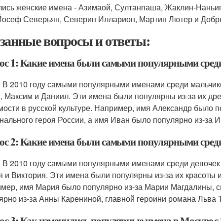
лись женские имена - Азимаой, Султанпаша, Жаклин-Наньип,
Йосеф Северьян, Северин Илларион, Мартин Лютер и Добр
занные вопросы и ответы:
ос 1: Какие имена были самыми популярными среди 
: В 2010 году самыми популярными именами среди мальчик
, Максим и Даниил. Эти имена были популярны из-за их др
мости в русской культуре. Например, имя Александр было п
нального героя России, а имя Иван было популярно из-за И
ос 2: Какие имена были самыми популярными среди 
: В 2010 году самыми популярными именами среди девочек 
 и Виктория. Эти имена были популярны из-за их красоты и
мер, имя Мария было популярно из-за Марии Магдалины, св
ярно из-за Анны Карениной, главной героини романа Льва Т
ос 3: Как изменились популярные имена в Москве с 