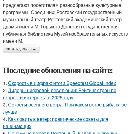
предлагают посетителям разнообразные культурные
программы. Среди них: Ростовский государственный
музыкальный театр Ростовский академический театр
драмы имени М. Горького Донская государственная
публичная библиотека Музей изобразительных искусств
имени М.
читать дальше →
Последние обновления на сайте:
1.
Скорость в цифрах: итоги Speedtest Global Index
2.
Лидеры цифровой революции: Рейтинг стран по
скорости интернета в 2025 году
3.
Секреты осеннего ветра: При каком ветре рыба клюёт
лучше
4.
Как ловить в ветер: практические советы для
начинающих
5.
Почему не клюет в Восточный: 5 главных причин,