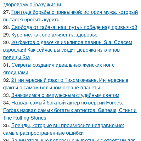
здоровому образу жизни
27.
Три года борьбы с привычкой: история мужа, который
пытался бросить курить
28.
Свобода от табака: наш путь к победе над привычкой
29.
Курение: как оно влияет на здоровье
30.
20 фактов о девочке из клипов певицы Sia. Совсем
взрослая! Как сейчас выглядит девочка из клипов
певицы Sia
31.
Секреты создания идеальных женских ног с
ягодицами
32.
21 интересный факт о Тихом океане. Интересные
факты о самом большом океане планеты
33.
Знакомимся с импульсным студийным светом
34.
Назван самый богатый актёр по версии Forbes.
Forbes назвал самых богатых артистов: Genesis, Стинг и
The Rolling Stones
35.
Бренды, которые вы произносите неправильно:
самые распространенные ошибки
36.
Занимательные вопросы о животных с ответами для