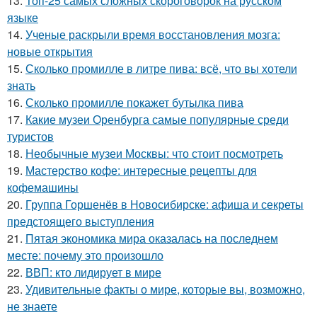
13.
Топ-25 самых сложных скороговорок на русском
языке
14.
Ученые раскрыли время восстановления мозга:
новые открытия
15.
Сколько промилле в литре пива: всё, что вы хотели
знать
16.
Сколько промилле покажет бутылка пива
17.
Какие музеи Оренбурга самые популярные среди
туристов
18.
Необычные музеи Москвы: что стоит посмотреть
19.
Мастерство кофе: интересные рецепты для
кофемашины
20.
Группа Горшенёв в Новосибирске: афиша и секреты
предстоящего выступления
21.
Пятая экономика мира оказалась на последнем
месте: почему это произошло
22.
ВВП: кто лидирует в мире
23.
Удивительные факты о мире, которые вы, возможно,
не знаете