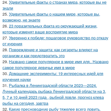
24.
Удивительные факты о странах мира, которые вы не
знали
25.
Удивительные факты о нашем мире, которые вы,
возможно, не знаете
26.
23 поразительных факта из окружающей жизни,
которые изменят ваше восприятие мира
27.
Уверенно к победе: пошаговое руководство по отказу
от курения
28.
Повреждение и защита: как сигареты влияют на
организм и как предотвратить это
29.
Названо самое популярное в мире имя для.. Названо
самое популярное девичье имя в мире
30.
Домашние эксперименты: 19 интересных идей для
изучения науки
31.
Рыбалка в Ленинградской области 2023—2024.
Лунный календарь рыбака Ленинградской области на 3,
5, 7 и 10 дней 2023 года , рыбной ловли, прогноз клева
рыбы на сегодня, завтра
32.
Какую пресноводную рыбу тяжелее всего ловить.