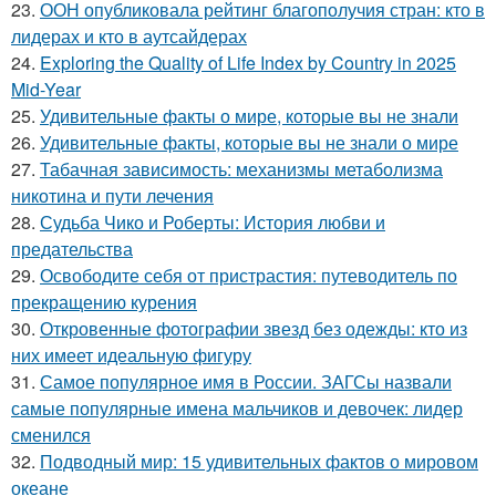
23.
ООН опубликовала рейтинг благополучия стран: кто в
лидерах и кто в аутсайдерах
24.
Exploring the Quality of Life Index by Country in 2025
Mid-Year
25.
Удивительные факты о мире, которые вы не знали
26.
Удивительные факты, которые вы не знали о мире
27.
Табачная зависимость: механизмы метаболизма
никотина и пути лечения
28.
Судьба Чико и Роберты: История любви и
предательства
29.
Освободите себя от пристрастия: путеводитель по
прекращению курения
30.
Откровенные фотографии звезд без одежды: кто из
них имеет идеальную фигуру
31.
Самое популярное имя в России. ЗАГСы назвали
самые популярные имена мальчиков и девочек: лидер
сменился
32.
Подводный мир: 15 удивительных фактов о мировом
океане