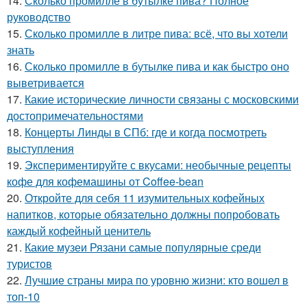
14.
Сколько промилле в бутылке пива? Полное
руководство
15.
Сколько промилле в литре пива: всё, что вы хотели
знать
16.
Сколько промилле в бутылке пива и как быстро оно
выветривается
17.
Какие исторические личности связаны с московскими
достопримечательностями
18.
Концерты Линды в СПб: где и когда посмотреть
выступления
19.
Экспериментируйте с вкусами: необычные рецепты
кофе для кофемашины от Coffee-bean
20.
Откройте для себя 11 изумительных кофейных
напитков, которые обязательно должны попробовать
каждый кофейный ценитель
21.
Какие музеи Рязани самые популярные среди
туристов
22.
Лучшие страны мира по уровню жизни: кто вошел в
топ-10