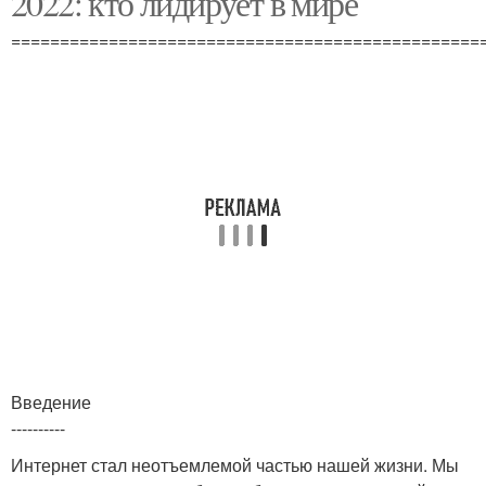
2022: кто лидирует в мире
================================================
Интернет в россии
Рынок в разных странах
Страны для увеличения
Введение
----------
Интернет стал неотъемлемой частью нашей жизни. Мы