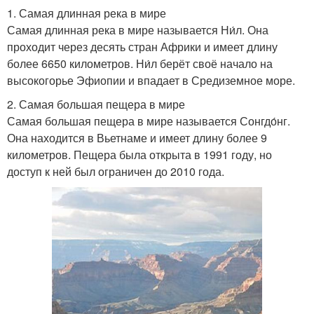
1. Самая длинная река в мире
Самая длинная река в мире называется Ни́л. Она
проходит через десять стран Африки и имеет длину
Океан в мире
Озеро в мире
более 6650 километров. Ни́л берёт своё начало на
высокогорье Эфиопии и впадает в Средиземное море.
2. Самая большая пещера в мире
Самая большая пещера в мире называется Сонгдо́нг.
Город в мире
Континент в мире
Она находится в Вьетнаме и имеет длину более 9
километров. Пещера была открыта в 1991 году, но
доступ к ней был ограничен до 2010 года.
Мосты в мире