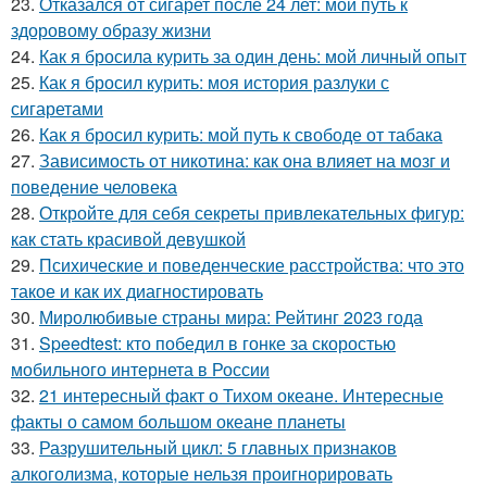
23.
Отказался от сигарет после 24 лет: мой путь к
здоровому образу жизни
24.
Как я бросила курить за один день: мой личный опыт
25.
Как я бросил курить: моя история разлуки с
сигаретами
26.
Как я бросил курить: мой путь к свободе от табака
27.
Зависимость от никотина: как она влияет на мозг и
поведение человека
28.
Откройте для себя секреты привлекательных фигур:
как стать красивой девушкой
29.
Психические и поведенческие расстройства: что это
такое и как их диагностировать
30.
Миролюбивые страны мира: Рейтинг 2023 года
31.
Speedtest: кто победил в гонке за скоростью
мобильного интернета в России
32.
21 интересный факт о Тихом океане. Интересные
факты о самом большом океане планеты
33.
Разрушительный цикл: 5 главных признаков
алкоголизма, которые нельзя проигнорировать