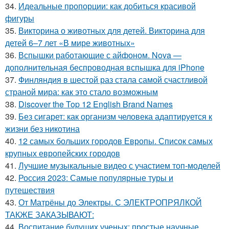
34.
Идеальные пропорции: как добиться красивой
фигуры
35.
Викторина о животных для детей. Викторина для
детей 6–7 лет «В мире животных»
36.
Вспышки работающие с айфоном. Nova —
дополнительная беспроводная вспышка для iPhone
37.
Финляндия в шестой раз стала самой счастливой
страной мира: как это стало возможным
38.
Discover the Top 12 English Brand Names
39.
Без сигарет: как организм человека адаптируется к
жизни без никотина
40.
12 самых больших городов Европы. Список самых
крупных европейских городов
41.
Лучшие музыкальные видео с участием топ-моделей
42.
Россия 2023: Самые популярные туры и
путешествия
43.
От Матрёны до Электры. С ЭЛЕКТРОПРЯЛКОЙ
ТАКЖЕ ЗАКАЗЫВАЮТ:
44.
Воспитание будущих ученых: простые научные