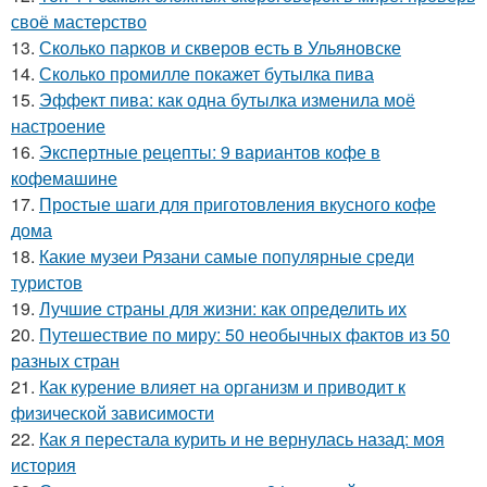
своё мастерство
13.
Сколько парков и скверов есть в Ульяновске
14.
Сколько промилле покажет бутылка пива
15.
Эффект пива: как одна бутылка изменила моё
настроение
16.
Экспертные рецепты: 9 вариантов кофе в
кофемашине
17.
Простые шаги для приготовления вкусного кофе
дома
18.
Какие музеи Рязани самые популярные среди
туристов
19.
Лучшие страны для жизни: как определить их
20.
Путешествие по миру: 50 необычных фактов из 50
разных стран
21.
Как курение влияет на организм и приводит к
физической зависимости
22.
Как я перестала курить и не вернулась назад: моя
история