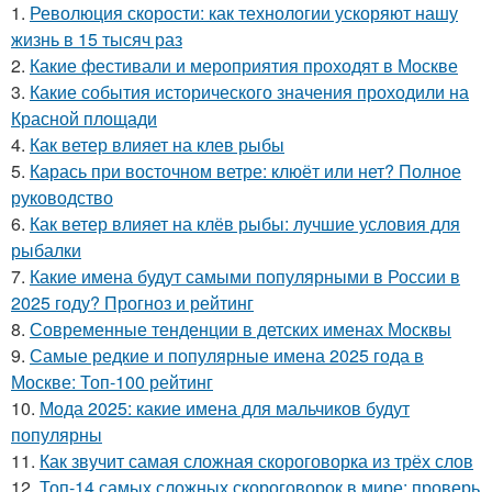
1.
Революция скорости: как технологии ускоряют нашу
жизнь в 15 тысяч раз
2.
Какие фестивали и мероприятия проходят в Москве
3.
Какие события исторического значения проходили на
Красной площади
4.
Как ветер влияет на клев рыбы
5.
Карась при восточном ветре: клюёт или нет? Полное
руководство
6.
Как ветер влияет на клёв рыбы: лучшие условия для
рыбалки
7.
Какие имена будут самыми популярными в России в
2025 году? Прогноз и рейтинг
8.
Современные тенденции в детских именах Москвы
9.
Самые редкие и популярные имена 2025 года в
Москве: Топ-100 рейтинг
10.
Мода 2025: какие имена для мальчиков будут
популярны
11.
Как звучит самая сложная скороговорка из трёх слов
12.
Топ-14 самых сложных скороговорок в мире: проверь