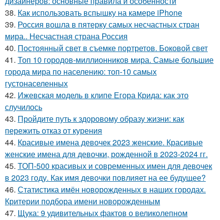
дизайнеров: основные правила и особенности
38.
Как использовать вспышку на камере iPhone
39.
Россия вошла в пятерку самых несчастных стран
мира.. Несчастная страна Россия
40.
Постоянный свет в съемке портретов. Боковой свет
41.
Топ 10 городов-миллионников мира. Самые большие
города мира по населению: топ-10 самых
густонаселенных
42.
Ижевская модель в клипе Егора Крида: как это
случилось
43.
Пройдите путь к здоровому образу жизни: как
пережить отказ от курения
44.
Красивые имена девочек 2023 женские. Красивые
женские имена для девочки, рожденной в 2023-2024 гг.
45.
ТОП-500 красивых и современных имен для девочек
в 2023 году. Как имя девочки повлияет на ее будущее?
46.
Статистика имён новорожденных в наших городах.
Критерии подбора имени новорожденным
47.
Щука: 9 удивительных фактов о великолепном