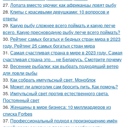
27.
Лопата вместо удочки: как африканцы ловят рыбу
28.
Клипы с красивыми девушками: 10 вопросов и
ответы
29.
Какую рыбу сложнее всего поймать и какую легче
всего. Какую пресноводную рыбу легче всего поймать?
30.
Рейтинг самых богатых и бедных стран мира в 2023
году. Рейтинг 25 самых богатых стран мира
31.
Самая счастливая страна в мире в 2023 году. Самая
счастливая страна это… не Беларусь. Смотрите почему
32.
Весенние рыбалки: как выбрать подходящий ветер
для ловли рыбы
33.
Как собрать импульсный свет. Моноблок
34.
Может ли алкоголик сам бросить пить. Как помочь?
35.
Импульсный свет против естественного света.
Постоянный свет
36.
Женщины в мире бизнеса: 10 миллиардеров из
списка Forbes
37.
Профессиональный подход к произношению имён