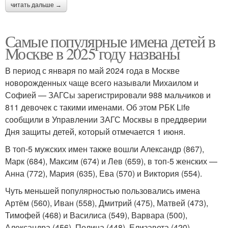
читать дальше →
Самые популярные имена детей в
Москве в 2025 году названы
В период с января по май 2024 года в Москве
новорожденных чаще всего называли Михаилом и
Софией — ЗАГСы зарегистрировали 988 мальчиков и
811 девочек с такими именами. Об этом РБК Life
сообщили в Управлении ЗАГС Москвы в преддверии
Дня защиты детей, который отмечается 1 июня.
В топ-5 мужских имен также вошли Александр (867),
Марк (684), Максим (674) и Лев (659), в топ-5 женских —
Анна (772), Мария (635), Ева (570) и Виктория (554).
Чуть меньшей популярностью пользовались имена
Артём (560), Иван (558), Дмитрий (475), Матвей (473),
Тимофей (468) и Василиса (549), Варвара (500),
Александра (456), Полина (448), Елизавета (420).