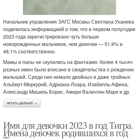
Православное имя
Девочка по дням
Начальник управления ЗАГС Москвы Светлана Уханева
поделилась информацией о том, что в первом полугодии
2023 года зарегистрировано чуть больше
новорожденных мальчиков, чем девочек — 51,9% и
Женское имя
Исламское имя
48,1% соответственно.
Мамы и папы не скупились на фантазию: более 4 тысяч
разных имен было вписано в свидетельства о рождении
малышей. Среди них немало двойных и даже тройных:
Зарубежные имена
Девичьи имена
Альберт-Меркурий, Адриана-Лоара, Изабелль-Афина,
Александр Мишель Борис, Амори Валентин Мари и др.
читать дальше →
Иностранные имена
Святое имя
Имя для девочки 2023 в год Тигра.
Имена девочек родившихся в год