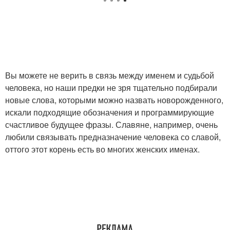
Редкие имена
Православные имена
Вы можете не верить в связь между именем и судьбой
человека, но наши предки не зря тщательно подбирали
Мифические имена
Русское имя
новые слова, которыми можно назвать новорожденного,
искали подходящие обозначения и программирующие
счастливое будущее фразы. Славяне, например, очень
любили связывать предназначение человека со славой,
Имена для
оттого этот корень есть во многих женских именах.
Февральские имена
новорожденных
Имена по церковному
Красивые имена
календарю