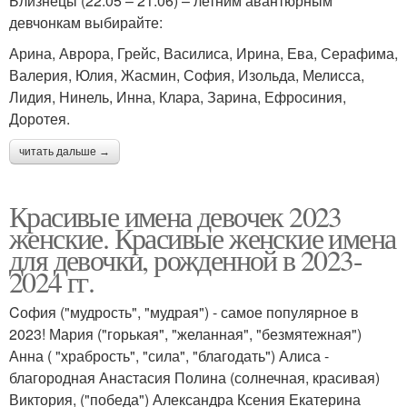
Близнецы (22.05 – 21.06) – летним авантюрным
девчонкам выбирайте:
Арина, Аврора, Грейс, Василиса, Ирина, Ева, Серафима,
Валерия, Юлия, Жасмин, София, Изольда, Мелисса,
Лидия, Нинель, Инна, Клара, Зарина, Ефросиния,
Доротея.
читать дальше →
Красивые имена девочек 2023
женские. Красивые женские имена
для девочки, рожденной в 2023-
2024 гг.
Cофия ("мудрость", "мудрая") - самое популярное в
2023! Мария ("горькая", "желанная", "безмятежная")
Анна ( "храбрость", "сила", "благодать") Алиса -
благородная Анастасия Полина (солнечная, красивая)
Виктория, ("победа") Александра Ксения Екатерина