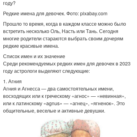
году?
Славянские имена
Рожденные девочки
Редкие имена для девочек. Фото: pixabay.com
Прошло то время, когда в каждом классе можно было
встретить несколько Оль, Насть или Тань. Сегодня
Детские имена
Имена в год
многие родители стараются выбрать своим дочерям
редкие красивые имена.
Список имен и их значение
Среди рекомендуемых редких имен для девочек в 2023
Имена для девушек
году астрологи выделяют следующие:
1. Агния
Агния и Агнесса — два самостоятельных имени,
восходящих или к греческому «агнос» — «невинная»,
или к латинскому «agnus» — «агнец», «ягненок». Это
общительные, веселые и активные девушки.