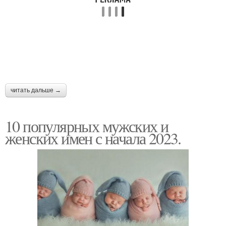
Имена для девочки
Старинные имена
Имена в мире
Красивое имя
читать дальше →
10 популярных мужских и
женских имен с начала 2023.
Редкое имя
Имя на судьбу
Исламские имена
Календарь для девочек