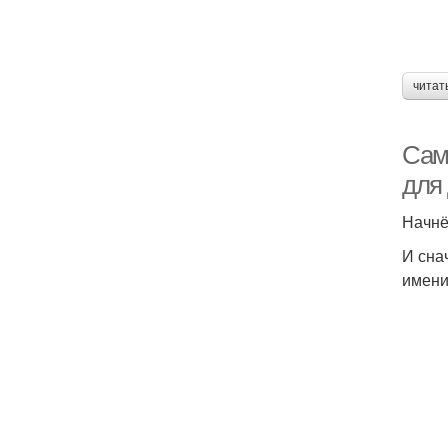
читат
Сам
для 
Начнё
И сна
имени