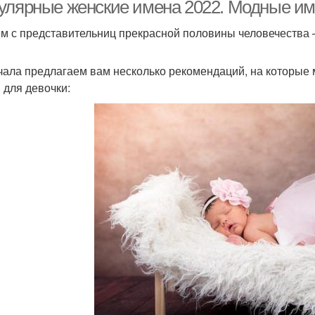
улярные женские имена 2022. Модные име
м с представительниц прекрасной половины человечества 
Имена для девочке
Красивые имена
Име
чала предлагаем вам несколько рекомендаций, на которые
 для девочки:
Год по церковному
Редкое имя
По
календарю
Зарубежные имена
Имя для мальчика
Сов
Исламские имена
Имена для ребенка
Д