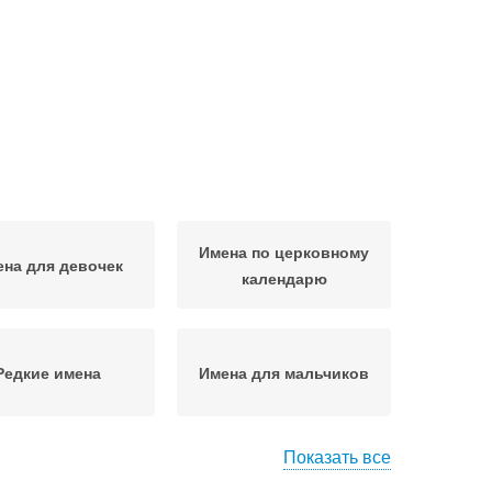
Имена по церковному
на для девочек
календарю
Редкие имена
Имена для мальчиков
Показать все
Имена для
астливые имена