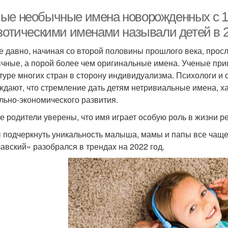
ые необычные имена новорожденных с 199
кзотическими именами называли детей в 2
е давно, начиная со второй половины прошлого века, про
чные, а порой более чем оригинальные имена. Ученые приш
ьтуре многих стран в сторону индивидуализма. Психологи и
ждают, что стремление дать детям нетривиальные имена, х
льно-экономического развития.
е родители уверены, что имя играет особую роль в жизни р
 подчеркнуть уникальность малыша, мамы и папы все чащ
авский» разобрался в трендах на 2022 год.