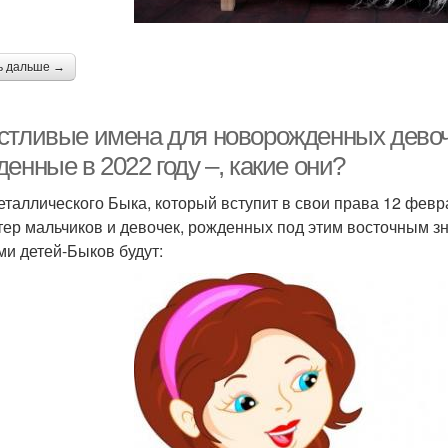
ь дальше →
стливые имена для новорожденных девочек
енные в 2022 году –, какие они?
еталлического Быка, который вступит в свои права 12 февра
тер мальчиков и девочек, рожденных под этим восточным з
ми детей-Быков будут: