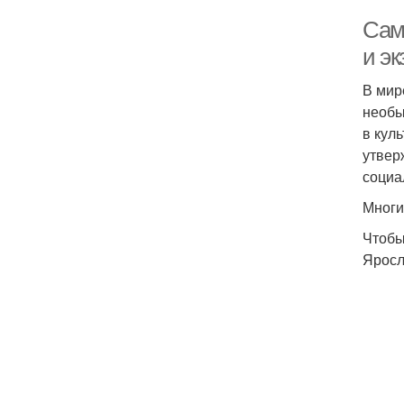
Сам
и э
В мир
необы
в кул
утвер
социа
Многи
Чтобы
Яросл