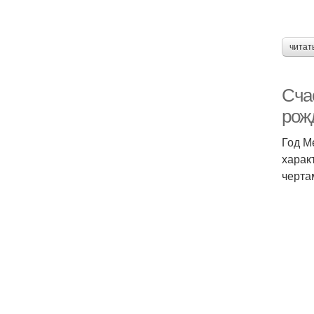
читат
Сча
рожд
Год М
харак
черта