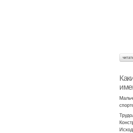
читат
Как
име
Мальч
спорт
Трудо
Конст
Исход