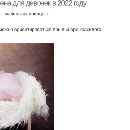
новорожденных
на для девочек в 2022 году
— маленьких принцесс.
на для мальчика
Европейские имена
 можно ориентироваться при выборе красивого
пулярные имена
Экзотические имена
ременные имена
Славянские имена
етские имена