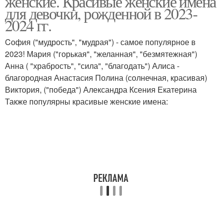
женские. Красивые женские имена
для девочки, рожденной в 2023-
2024 гг.
Cофия ("мудрость", "мудрая") - самое популярное в
Имена для девочке
Счастливые имена
2023! Мария ("горькая", "желанная", "безмятежная")
Анна ( "храбрость", "сила", "благодать") Алиса -
благородная Анастасия Полина (солнечная, красивая)
Виктория, ("победа") Александра Ксения Екатерина
Имена для
Имена в мире
Также популярны красивые женские имена:
новорожденных
Современные имена