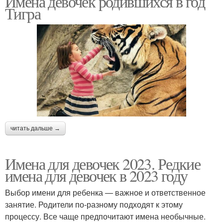
Имена девочек родившихся в год
Тигра
Имена для девочек
Редкие имена
Имена для мальчиков
Женские имена
читать дальше →
Православные имена
Мифические имена
Имена для девочек 2023. Редкие
имена для девочек в 2023 году
Выбор имени для ребенка — важное и ответственное
Имена для
занятие. Родители по-разному подходят к этому
Русское имя
новорожденных
процессу. Все чаще предпочитают имена необычные.