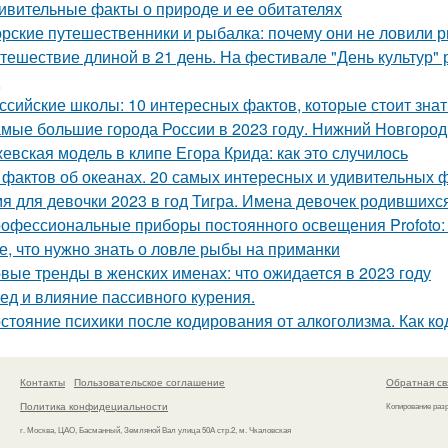
ивительные факты о природе и ее обитателях
рские путешественники и рыбалка: почему они не ловили р
тешествие длиной в 21 день. На фестивале "День культур"
ссийские школы: 10 интересных фактов, которые стоит знат
мые большие города России в 2023 году. Нижний Новгород
евская модель в клипе Егора Крида: как это случилось
 фактов об океанах. 20 самых интересных и удивительных 
я для девочки 2023 в год Тигра. Имена девочек родившихся
офессиональные приборы постоянного освещения Profoto:
е, что нужно знать о ловле рыбы на приманки
вые тренды в женских именах: что ожидается в 2023 году
ед и влияние пассивного курения.
стояние психики после кодирования от алкоголизма. Как к
Контакты
Пользовательское соглашение
Обратная св
Политика конфидециальности
Копирование раз
г. Москва, ЦАО, Басманный, Земляной Вал улица 50А стр.2, м. Чкаловская