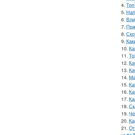
4.
Топ
5.
Нап
6.
Вли
7.
При
8.
Ско
9.
Как
10.
Ка
11.
То
12.
Ка
13.
Ка
14.
Ма
15.
Ка
16.
Ка
17.
Ка
18.
Ск
19.
Че
20.
Ка
21.
От