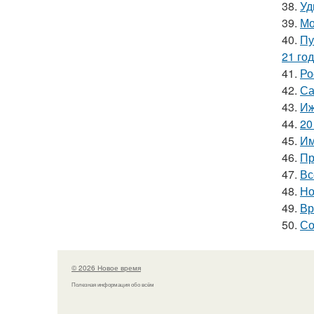
38.
Уд
39.
Мо
40.
Пу
21 год
41.
Ро
42.
Са
43.
Иж
44.
20
45.
Им
46.
Пр
47.
Вс
48.
Но
49.
Вр
50.
Со
© 2026 Новое время
Полезная информация обо всём