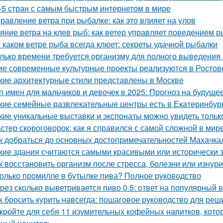
-5 стран с самым быстрым интернетом в мире
равление ветра при рыбалке: как это влияет на улов
яние ветра на клев рыб: как ветер управляет поведением р
 каком ветре рыба всегда клюет: секреты удачной рыбалки
лько времени требуется организму для полного выведения
ие современные культурные проекты реализуются в Ростов
кие архитектурные стили представлены в Москве
п имен для мальчиков и девочек в 2025: Прогноз на будуще
кие семейные развлекательные центры есть в Екатеринбур
кие уникальные выставки и экспонаты можно увидеть тольк
стер скороговорок: как я справился с самой сложной в мир
к добраться до основных достопримечательностей Махачк
кие здания считаются самыми красивыми или исторически
к восстановить организм после стресса, болезни или изнур
олько промилле в бутылке пива? Полное руководство
рез сколько выветривается пиво 0.5: ответ на популярный 
к бросить курить навсегда: пошаговое руководство для ре
кройте для себя 11 изумительных кофейных напитков, кот