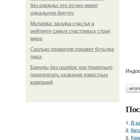
без одежды: кто из них имеет
идеальную фигуру
Молдова: загадка счастья в
рейтинге самых счастливых стран
мира
Сколько промилле покажет бутылка
пива
Бренды без ошибок: как правильно
Индоо
произносить названия известных
компаний
читат
Пос
1.
В к
2.
Кит
3.
Как