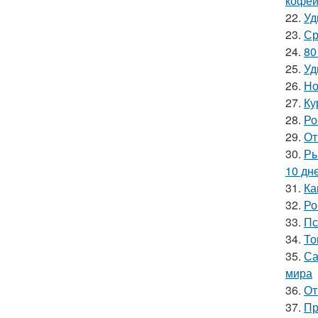
кофей
22.
Уд
23.
Ср
24.
80
25.
Уд
26.
Но
27.
Ку
28.
Ро
29.
От
30.
Ры
10 дн
31.
Ка
32.
Ро
33.
Пс
34.
То
35.
Са
мира
36.
От
37.
Пр