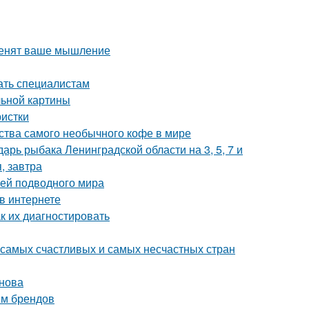
зменят ваше мышление
ать специалистам
льной картины
ристки
ства самого необычного кофе в мире
рь рыбака Ленинградской области на 3, 5, 7 и
, завтра
лей подводного мира
 в интернете
ак их диагностировать
 самых счастливых и самых несчастных стран
унова
ям брендов