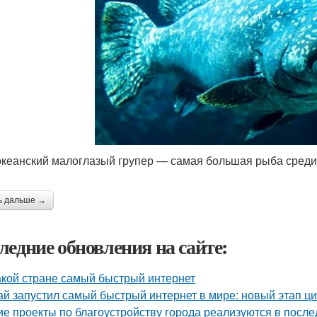
кеанский малоглазый групер — самая большая рыба среди
ь дальше →
ледние обновления на сайте:
акой стране самый быстрый интернет
ай запустил самый быстрый интернет в мире: новый этап 
ие проекты по благоустройству города реализуются в посл