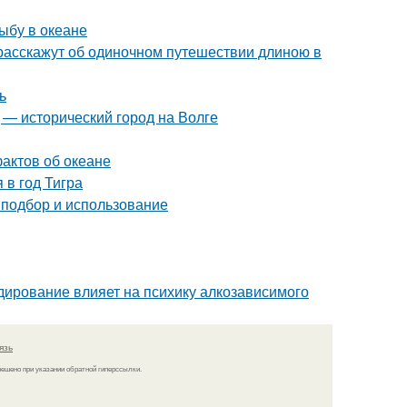
ыбу в океане
 расскажут об одиночном путешествии длиною в
ь
 — исторический город на Волге
фактов об океане
 в год Тигра
 подбор и использование
одирование влияет на психику алкозависимого
язь
решено при указании обратной гиперссылки.