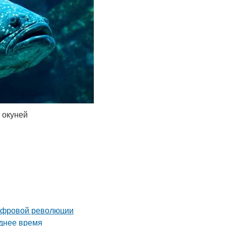
 окуней
цифровой революции
еднее время