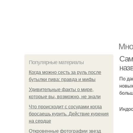
Мно
Сам
Популярные материалы
назв
Когда можно сесть за руль после
По да
бутылки пива: правда и мифы
новых
Удивительные факты о мире,
больш
которые вы, возможно, не знали
Что происходит с сосудами когда
Индоо
бросаешь курить. Действие курения
на сердце
Откровенные фотографии звезд