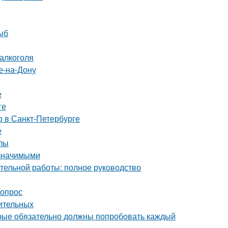
ыб
 алкоголя
е-на-Дону
е
ге
о в Санкт-Петербурге
е
алы
 значимыми
ительной работы: полное руководство
вопрос
шительных
орые обязательно должны попробовать каждый