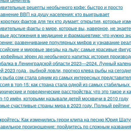
ный ценитель
ивительные рецепты необычного кофе: быстро и просто
авнение ВВП на душу населения: кто выигрывает
 коротких фактов для тех кто думает: открытия, которые и
ивительные факты о мире, которые вы, наверное, не знаете
вые достижения в медицине и фармацевтике: что нужно зн
рение: развенчивание популярных мифов и узнавание реа
ссийские и мировые звезды на льду: самые красивые фигу
 кофейных зёрен до необычного напитка: история производ
балка в Ленинградской области 2023—2024. Лунный календа
ей 2023 года , рыбной ловли, прогноз клева рыбы на сегодня
к рыба сом стала одним из самых интересных представите
ссия в топ-15: как страна стала одной из самых стабильных
ихические и поведенческие расстройства: что это такое и к
п-10 имён, которыми называли детей москвичи в 2010 году
мые счастливые страны мира в 2023 году. Полный рейтинг
кройтесь: Как изменились герои клипа на песню Юрия Шат
авильное произношение: пройдитесь по сложным названи