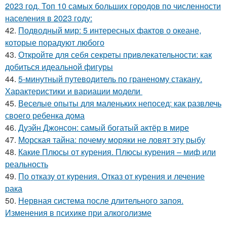
2023 год. Топ 10 самых больших городов по численности
населения в 2023 году:
42.
Подводный мир: 5 интересных фактов о океане,
которые порадуют любого
43.
Откройте для себя секреты привлекательности: как
добиться идеальной фигуры
44.
5-минутный путеводитель по граненому стакану.
Характеристики и вариации модели
45.
Веселые опыты для маленьких непосед: как развлечь
своего ребенка дома
46.
Дуэйн Джонсон: самый богатый актёр в мире
47.
Морская тайна: почему моряки не ловят эту рыбу
48.
Какие Плюсы от курения. Плюсы курения – миф или
реальность
49.
По отказу от курения. Отказ от курения и лечение
рака
50.
Нервная система после длительного запоя.
Изменения в психике при алкоголизме