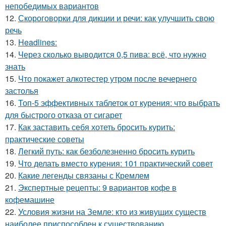
непобедимых вариантов
12.
Скороговорки для дикции и речи: как улучшить свою
речь
13.
Headlines:
14.
Через сколько выводится 0,5 пива: всё, что нужно
знать
15.
Что покажет алкотестер утром после вечернего
застолья
16.
Топ-5 эффективных таблеток от курения: что выбрать
для быстрого отказа от сигарет
17.
Как заставить себя хотеть бросить курить:
практические советы
18.
Легкий путь: как безболезненно бросить курить
19.
Что делать вместо курения: 101 практический совет
20.
Какие легенды связаны с Кремлем
21.
Экспертные рецепты: 9 вариантов кофе в
кофемашине
22.
Условия жизни на Земле: кто из живущих существ
наиболее приспособлен к существованию