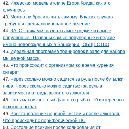
42.
Ижевская модель в клипе Егора Крида: как это
случилось
43.
Можно ли бросить пить самому. В каких случаях
требуется специализированное лечение
44.
ЗАГС Прикамья назвал самые редкие и самые
популярные.. Названы самые популярные и редкие
имена новорожденных в Башкирии | ОБЩЕСТВО
45.
Идеальная программа тренировок в зале для набора
мышечной массы
46.
Что происходит с организмом во время курения
сигарет
47.
Через сколько можно садится за руль после бутылки
пива. Через сколько можно садиться за руль в
зависимости от вида выпитого алкоголя
48.
Пять малоизвестных фактов о рыбах. 10 интересных
фактов о рыбах
49.
Восстановление нервной системы после алкоголя.
Что происходит с периферической НС
50.
Состояние психики после кодирования от