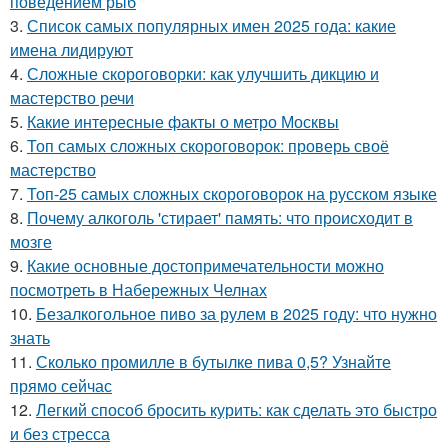
поведением рыб
3.
Список самых популярных имен 2025 года: какие
имена лидируют
4.
Сложные скороговорки: как улучшить дикцию и
мастерство речи
5.
Какие интересные факты о метро Москвы
6.
Топ самых сложных скороговорок: проверь своё
мастерство
7.
Топ-25 самых сложных скороговорок на русском языке
8.
Почему алкоголь 'стирает' память: что происходит в
мозге
9.
Какие основные достопримечательности можно
посмотреть в Набережных Челнах
10.
Безалкогольное пиво за рулем в 2025 году: что нужно
знать
11.
Сколько промилле в бутылке пива 0,5? Узнайте
прямо сейчас
12.
Легкий способ бросить курить: как сделать это быстро
и без стресса