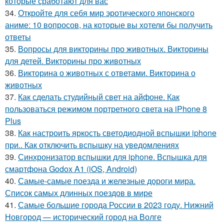
которые сработают для вас
34.
Откройте для себя мир эротического японского
аниме: 10 вопросов, на которые вы хотели бы получить
ответы
35.
Вопросы для викторины про животных. Викторины
для детей. Викторины про животных
36.
Викторина о животных с ответами. Викторина о
животных
37.
Как сделать студийный свет на айфоне. Как
пользоваться режимом портретного света на iPhone 8
Plus
38.
Как настроить яркость светодиодной вспышки iphone
при.. Как отключить вспышку на уведомлениях
39.
Синхронизатор вспышки для iphone. Вспышка для
смартфона Godox A1 (iOS, Android)
40.
Самые-самые поезда и железные дороги мира.
Список самых длинных поездов в мире
41.
Самые большие города России в 2023 году. Нижний
Новгород — исторический город на Волге