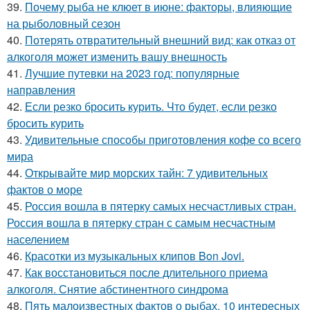
39.
Почему рыба не клюет в июне: факторы, влияющие
на рыболовный сезон
40.
Потерять отвратительный внешний вид: как отказ от
алкоголя может изменить вашу внешность
41.
Лучшие путевки на 2023 год: популярные
направления
42.
Если резко бросить курить. Что будет, если резко
бросить курить
43.
Удивительные способы приготовления кофе со всего
мира
44.
Открывайте мир морских тайн: 7 удивительных
фактов о море
45.
Россия вошла в пятерку самых несчастливых стран.
Россия вошла в пятерку стран с самым несчастным
населением
46.
Красотки из музыкальных клипов Bon Jovi.
47.
Как восстановиться после длительного приема
алкоголя. Снятие абстинентного синдрома
48.
Пять малоизвестных фактов о рыбах. 10 интересных