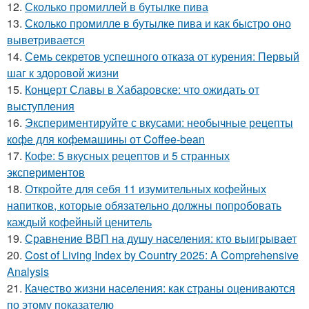
12.
Сколько промиллей в бутылке пива
13.
Сколько промилле в бутылке пива и как быстро оно
выветривается
14.
Семь секретов успешного отказа от курения: Первый
шаг к здоровой жизни
15.
Концерт Славы в Хабаровске: что ожидать от
выступления
16.
Экспериментируйте с вкусами: необычные рецепты
кофе для кофемашины от Coffee-bean
17.
Кофе: 5 вкусных рецептов и 5 странных
экспериментов
18.
Откройте для себя 11 изумительных кофейных
напитков, которые обязательно должны попробовать
каждый кофейный ценитель
19.
Сравнение ВВП на душу населения: кто выигрывает
20.
Cost of Living Index by Country 2025: A Comprehensive
Analysis
21.
Качество жизни населения: как страны оцениваются
по этому показателю