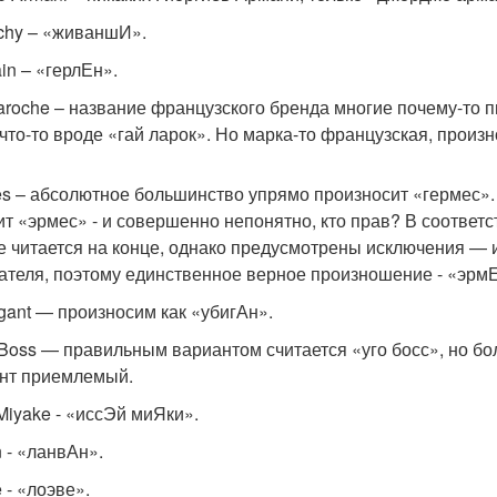
chy – «живаншИ».
in – «герлЕн».
aroche – название французского бренда многие почему-то п
 что-то вроде «гай ларок». Но марка-то французская, произ
s – абсолютное большинство упрямо произносит «гермес». Ест
ит «эрмес» - и совершенно непонятно, кто прав? В соответ
е читается на конце, однако предусмотрены исключения —
ателя, поэтому единственное верное произношение - «эрмЕ
gant — произносим как «убигАн».
Boss — правильным вариантом считается «уго босс», но бол
нт приемлемый.
 Miyake - «иссЭй миЯки».
n - «ланвАн».
 - «лоэве».