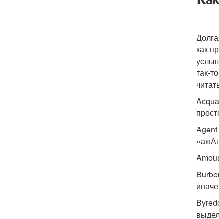
Долга
как п
услыш
так-т
читать
Acqua
прост
Agent
«ажАн
Amoua
Burbe
иначе
Byred
выдел