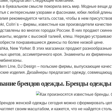
ами, предлагают следующие компании:
a в буквальном смысле покорила весь мир. Модные вещи 
тья с интересными узорами и фасонами, юбки любой длины,
елия рекомендуется читать состав, чтобы в нем присутство
ki, Colin`s – фирмы, известные как производители качеств
дставлены во многих городах России. В них продают скинн
ианты, модели с высокой талией, клеш. Нередко устраиваю
обрести понравившиеся джинсы по более низкой цене.
shka, New Yorker. В этих магазинах продают разнообразные
ных цветов, ассиметричного кроя. Знамениты их фирменны
омбинезоны.
ern Line, DJ Design – польские фирмы, выпускающие качес
ские изделия. Дизайнеры предлагают одежду, совмещающую
вание брендов одежды. Бренды одежды 
брендов женской одежды сегодня можно сформировать цел
чатляет своим масштабом, и кажется, что не найдется стол