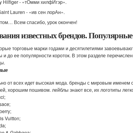
 Hilfiger - «тОмми хилфИгэр».
aint Lauren - «ив сен лорАн».
этом… Всем спасибо, урок окончен!
вания известных брендов. Популярные
орые торговые марки годами и десятилетиями завоевывают 
 и до ее популярности короток. В этом разделе перечисл
ы.
вые
ьно от всех идет высокая мода. бренды с мировым именем
ей, хорошим пошивом. лейблы знают все, их логотипы легко
ci;
sace;
berry;
is Vuitton;
da;
ce & Gabbana;