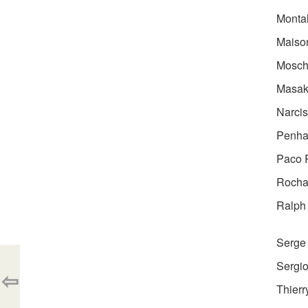
Monta
Maiso
Mosch
Masak
Narci
Penha
Paco 
Rocha
Ralph
Serge
Sergi
⇦
Thier