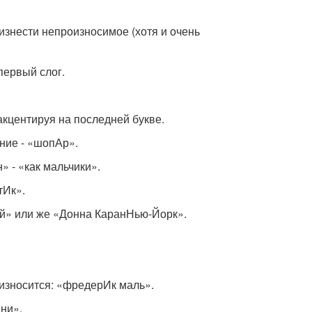
изнести непроизносимое (хотя и очень
 первый слог.
акцентируя на последней букве.
ние - «шопАр».
» - «как мальчики».
тИк».
Уай» или же «Донна КаранНью-Йорк».
роизносится: «фредерИк маль».
ани».