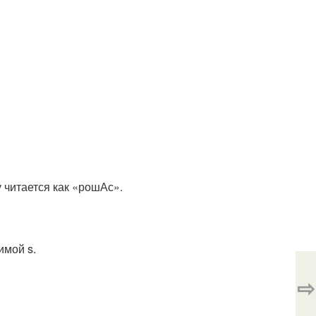
 читается как «рошАс».
имой s.
⇨