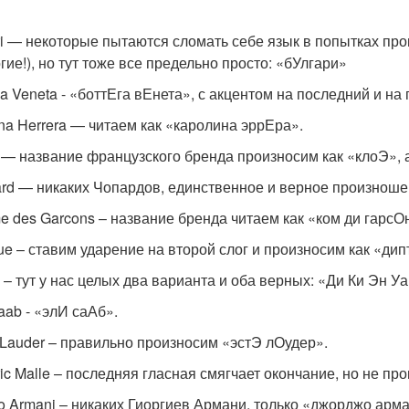
ri — некоторые пытаются сломать себе язык в попытках про
гие!), но тут тоже все предельно просто: «бУлгари»
ga Veneta - «боттЕга вЕнета», с акцентом на последний и на
ina Herrera — читаем как «каролина эррЕра».
 — название французского бренда произносим как «клоЭ», 
rd — никаких Чопардов, единственное и верное произноше
 des Garcons – название бренда читаем как «ком ди гарсОн
que – ставим ударение на второй слог и произносим как «дип
– тут у нас целых два варианта и оба верных: «Ди Ки Эн 
aab - «элИ саАб».
 Lauder – правильно произносим «эстЭ лОудер».
ric Malle – последняя гласная смягчает окончание, но не п
io Armani – никаких Гиоргиев Армани, только «джорджо арм