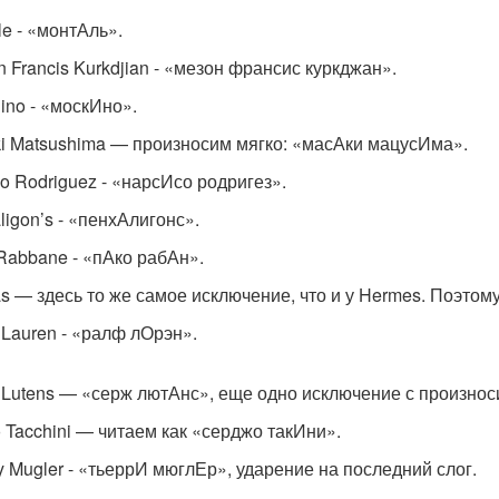
le - «монтАль».
n Francis Kurkdjian - «мезон франсис куркджан».
ino - «москИно».
i Matsushima — произносим мягко: «масАки мацусИма».
so Rodriguez - «нарсИсо родригез».
ligon’s - «пенхАлигонс».
Rabbane - «пАко рабАн».
s — здесь то же самое исключение, что и у Hermes. Поэтому
 Lauren - «ралф лОрэн».
 Lutens — «серж лютАнс», еще одно исключение с произнос
o Tacchini — читаем как «серджо такИни».
ry Mugler - «тьеррИ мюглЕр», ударение на последний слог.