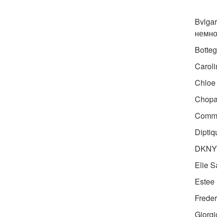
Bvlga
немно
Botte
Carol
Chloe
Chopa
Comme
Dipti
DKNY 
Elie S
Estee
Frede
Giorg