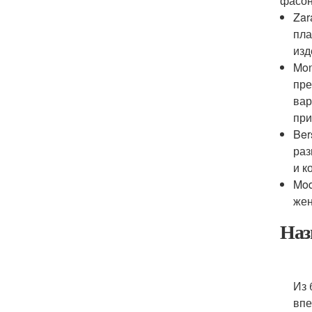
фасон
Zar
пла
изд
Mon
пре
вар
при
Ber
раз
и к
Mod
жен
Наз
Из 
впе