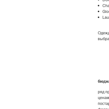
Cha
Gio
Lau
Одежд
выбра
бюдж
ряд п
ценам
поста