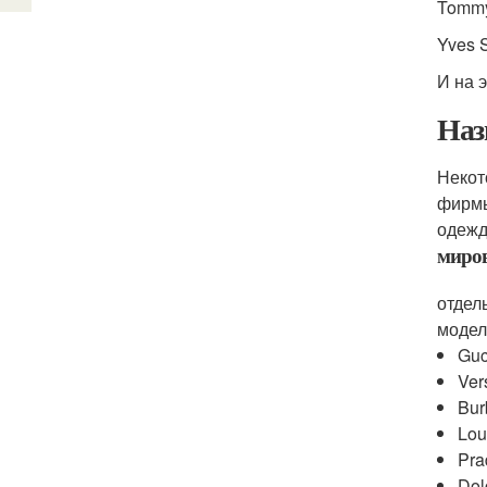
Tommy
Yves S
И на 
Наз
Некот
фирмы
одежд
миро
отдел
модел
Guc
Ver
Bur
Lou
Pra
Dol