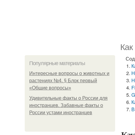
Как
Сод
Популярные материалы
К
Н
Интересные вопросы о животных и
Н
растениях №4. § Блок первый
F
«Общие вопросы»
G
Удивительные факты о России для
К
иностранцев. Забавные факты о
В
России устами иностранцев
Как