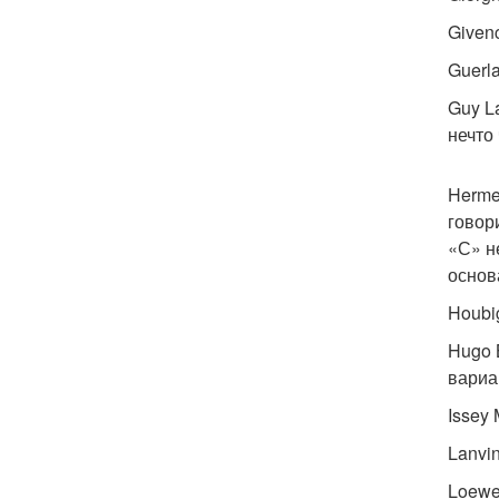
Given
Guerla
Guy L
нечто
Herme
говор
«С» н
основ
Houbi
Hugo 
вариа
Issey
Lanvi
Loewe