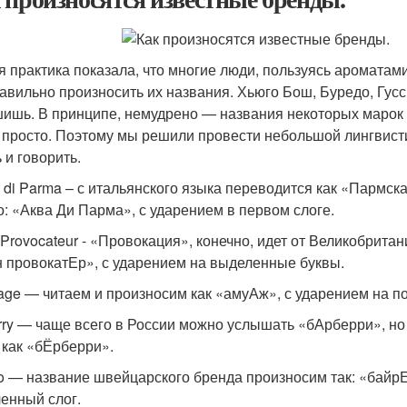
я практика показала, что многие люди, пользуясь ароматам
равильно произносить их названия. Хьюго Бош, Буредо, Гус
ишь. В принципе, немудрено — названия некоторых марок в
о просто. Поэтому мы решили провести небольшой лингвисти
 и говорить.
 di Parma – с итальянского языка переводится как «Пармска
о: «Аква Ди Парма», с ударением в первом слоге.
 Provocateur - «Провокация», конечно, идет от Великобритан
 провокатЕр», с ударением на выделенные буквы.
ge — читаем и произносим как «амуАж», с ударением на по
rry — чаще всего в России можно услышать «бАрберри», но
 как «бЁрберри».
o — название швейцарского бренда произносим так: «байрЕ
енный слог.