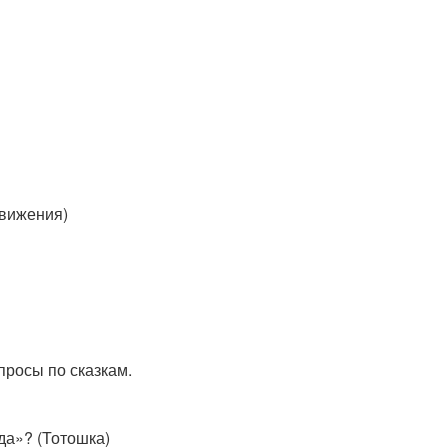
движения)
опросы по сказкам.
да»? (Тотошка)