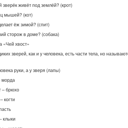
й зверёк живёт под землёй? (крот)
ец мышей? (кот)
делает ёж зимой? (спит)
ший сторож в доме? (собака)
ра «Чей хвост»
 диких зверей, как и у человека, есть части тела, но называ
ловека руки, а у зверя (лапы)
- морда
 – брюхо
– когти
пасть
– клыки