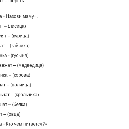
ы – шерсть
ра «Назови маму».
т – (лисица)
лят – (курица)
ат – (зайчиха)
нка - (гусыня)
вежат – (медведица)
нка – (корова)
чат – (волчица)
ьчат – (крольчиха)
чат – (белка)
т – (овца)
ра «Кто чем питается?»