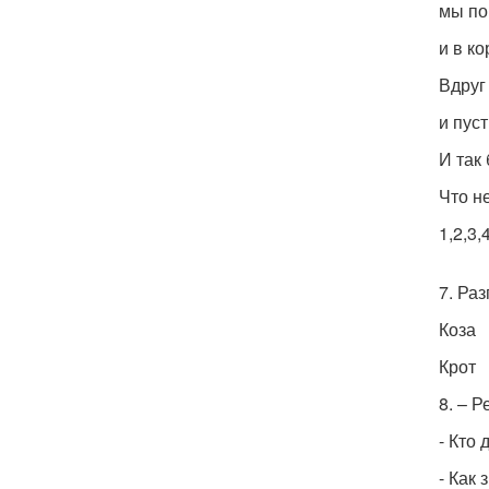
мы по
и в к
Вдруг
и пуст
И так
Что н
1,2,3
7. Раз
Коза
Крот
8. – 
- Кто
- Как