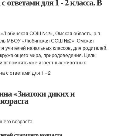
ответами для 1 - 2 класса. В
 «Любинская СOШ №2», Омская область, р.п.
итель МБОУ «Любинская СOШ №2», Омская
ля учителей начальных классов, для родителей.
 окружающего мира, природоведения. Цель:
ям вспомнить уже известных животных.
ина «Знатоки диких и
возраста
шего возраста
етей старшего возраста.