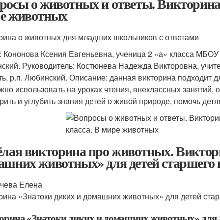
росы о животных и ответы. Викторина с 
е животных
рина о животных для младших школьников с ответами
: Кононова Ксения Евгеньевна, ученица 2 «а» класса МБОУ
ский. Руководитель: Костюнева Надежда Викторовна, уч
ть, р.п. Любинский. Описание: данная викторина подходит д
жно использовать на уроках чтения, внеклассных занятий,
рить и углубить знания детей о живой природе, помочь дет
ёлая викторина про животных. Виктор
ашних животных» для детей старшего 
чева Елена
рина «Знатоки диких и домашних животных» для детей стар
орина «Знатоки диких и домашних животных» для д