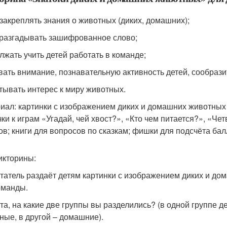
 закреплять знания о животных (диких, домашних);
 разгадывать зашифрованное слово;
лжать учить детей работать в команде;
вать внимание, познавательную активность детей, сообрази
тывать интерес к миру животных.
иал: картинки с изображением диких и домашних животных 
чки к играм «Угадай, чей хвост?», «Кто чем питается?», «Ч
ов; книги для вопросов по сказкам; фишки для подсчёта ба
икторины:
татель раздаёт детям картинки с изображением диких и до
оманды.
ята, на какие две группы вы разделились? (в одной группе 
ные, в другой – домашние).