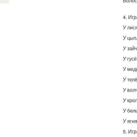
Волос
4. Иг
У лися
У цып
У зайч
У гусё
У мед
У телё
У вол
У крол
У бель
У ягня
5. Иг