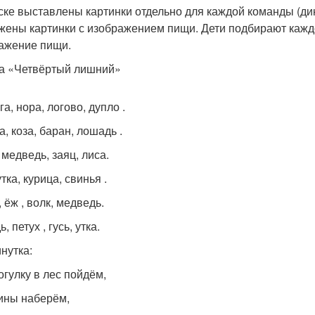
ске выставлены картинки отдельно для каждой команды (д
жены картинки с изображением пищи. Дети подбирают кажд
ажение пищи.
ра «Четвёртый лишний»
а, нора, логово, дупло .
, коза, баран, лошадь .
 медведь, заяц, лиса.
утка, курица, свинья .
 ёж , волк, медведь.
, петух , гусь, утка.
нутка:
огулку в лес пойдём,
ины наберём,