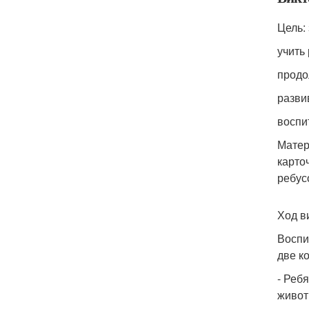
Цель:
учить
продо
разви
воспи
Матер
карто
ребус
Ход в
Воспи
две к
- Реб
живот