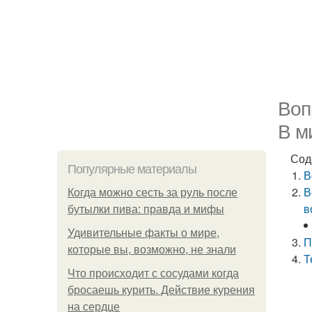
Воп
В м
Сод
Популярные материалы
В
В
Когда можно сесть за руль после
в
бутылки пива: правда и мифы
Удивительные факты о мире,
П
которые вы, возможно, не знали
Т
Что происходит с сосудами когда
бросаешь курить. Действие курения
на сердце