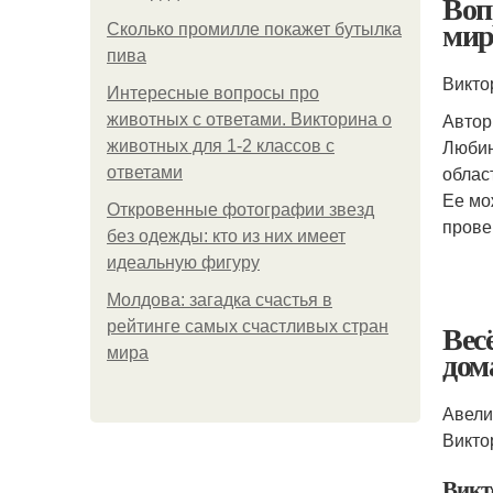
Воп
мир
Сколько промилле покажет бутылка
пива
Викто
Интересные вопросы про
Автор
животных с ответами. Викторина о
Любин
животных для 1-2 классов с
облас
ответами
Ее мо
Откровенные фотографии звезд
прове
без одежды: кто из них имеет
идеальную фигуру
Молдова: загадка счастья в
Вес
рейтинге самых счастливых стран
дом
мира
Авели
Викто
Викт