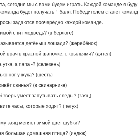
ята, сегодня мы с вами будем играть. Каждой команде я бу
 команда будет получать 1 балл. Победителем станет коман
просы задаются поочерёдно каждой команде.
 зимой спит медведь? (в берлоге)
 называется детёныш лошади? (жеребёнок)
ной врач в красной шапочке, с крыльями? (дятел)
 утка, а папа -? (селезень)
ько ног у жука? (шесть)
 живёт свинья? (в свинарнике)
ой зверь умеет запутывать следы? (заяц)
овите часы, которые ходят? (петух)
ему заяц меняет зимой цвет шубки?
ая большая домашняя птица? (индюк)