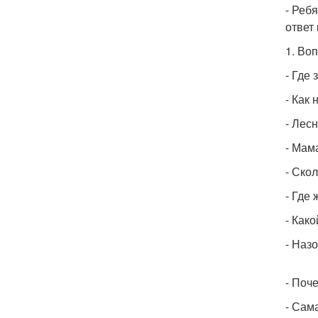
- Реб
ответ
1. Во
- Где
- Как
- Лес
- Мама
- Скол
- Где
- Как
- Наз
- Поч
- Сам