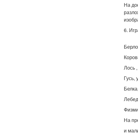
На до
разло
изобр
6. Иг
Берлог
Корова
Лось ,
Гусь, 
Белка,
Лебедь
Физми
На пр
и мал