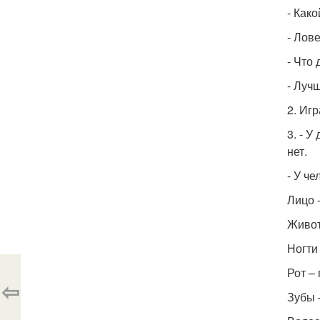
- Како
- Лов
- Что 
- Луч
2. Иг
3. - У
нет.
- У че
Лицо 
Живот
Ногти 
Рот – 
⇦
Зубы 