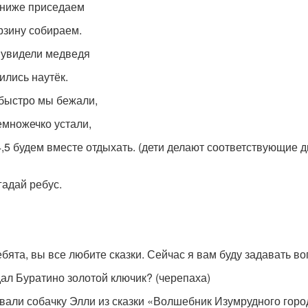
ниже приседаем
орзину собираем.
 увидели медведя
ились наутёк.
 быстро мы бежали,
емножечко устали,
,4,5 будем вместе отдыхать. (дети делают соответствующие 
гадай ребус.
Ребята, вы все любите сказки. Сейчас я вам буду задавать в
 дал Буратино золотой ключик? (черепаха)
 звали собачку Элли из сказки «Волшебник Изумрудного горо