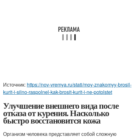
Источник:
https://nov-vremya.ru/stati/moy-znakomyy-brosil-
kurit-i-silno-raspolnel-kak-brosit-kurit-i-ne-potolstet
Улучшение внешнего вида после
отказа от курения. Насколько
быстро восстановится кожа
Организм человека представляет собой сложную