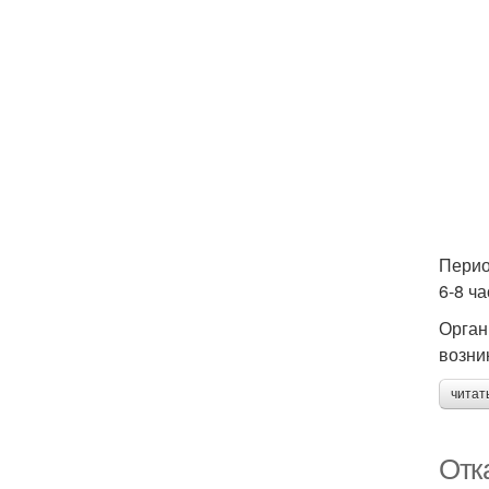
Перио
6-8 ч
Орган
возни
читат
Отка