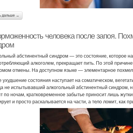
ь дальше →
орможенность человека после запоя. Пох
дром
ольный абстинентный синдром — это состояние, которое наст
отрeбляющий алкоголем, прекращает пить. По этой причин
омом отмены. На доступном языке — элементарное похмел
е ухудшение состояния наступает на соматическом, вегетат
да не испытывавший алкогольный абстинентный синдром, ник
ит по ночам, кратковременное забытье приносит лишь жутки
ирует и просто раскалывается на части, а тело ломит, как п