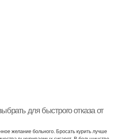
выбрать для быстрого отказа от
ное желание больного. Бросать курить лучше
ичества выкуриваемых сигарет. В большинстве