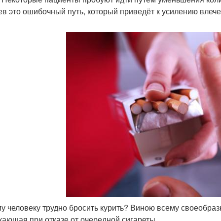
ев это ошибочный путь, который приведёт к усилению влеч
у человеку трудно бросить курить? Виною всему своеобраз
кающая при отказе от очередной сигареты.