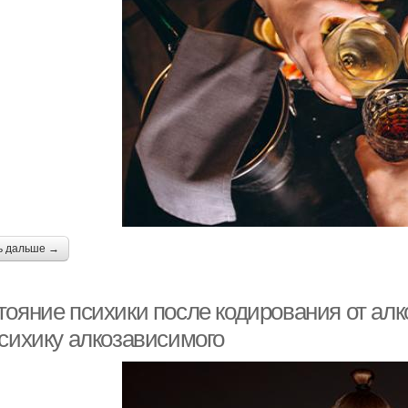
ь дальше →
тояние психики после кодирования от алк
психику алкозависимого