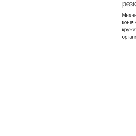
рез
Мнени
конеч
кружи
орган