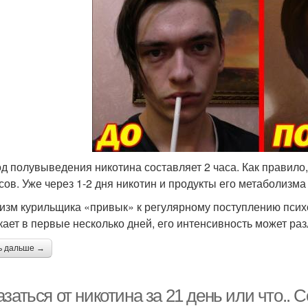
д полувыведения никотина составляет 2 часа. Как правило
асов. Уже через 1-2 дня никотин и продукты его метаболизма
изм курильщика «привык» к регулярному поступлению пси
кает в первые несколько дней, его интенсивность может ра
ь дальше →
заться от никотина за 21 день или что..