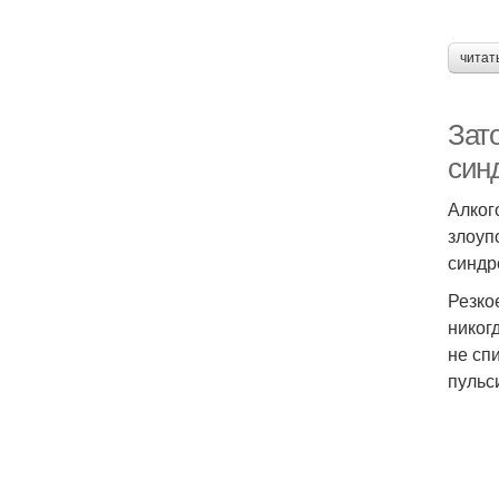
читат
Зат
син
Алког
злоуп
синдр
Резко
никог
не сп
пульс