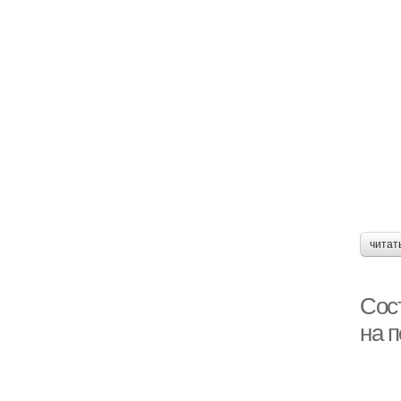
читат
Сос
на 