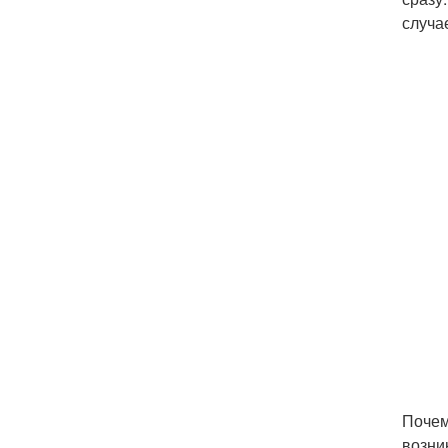
случа
Почем
возни