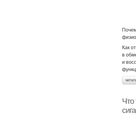
Почем
физио
Как о
в обм
и вос
функц
читат
Что 
сига