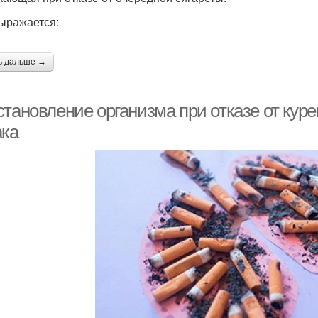
ыражается:
ь дальше →
тановление организма при отказе от куре
ака