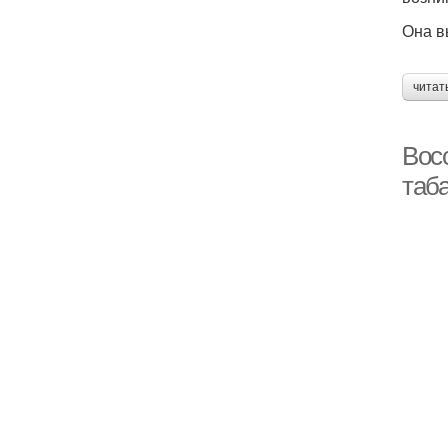
Она в
читат
Восс
таб