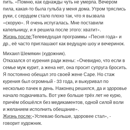
пить. «Помню, как однажды чуть не умерла. Вечером
пила, какая-то была гульба у меня дома. Утром тряслись
руки, с сердцем стало плохо так, что я вызвала
«скорую». Я очень испугалась. Мне поставили
капельницу, и я решила после этого: хватит».
Жизнь после:
Телеведущая программы «Песня года» и
др., её часто приглашают как ведущую шоу и вечеринок.
Михаил Шемякин (художник).
Отказался от курения ради жены: «Очевидно, что если в
семье муж курит, а жена нет, она просит супруга бросить.
Я постоянно обещал это своей жене Саре. Но стаж
курения был огромный - 33 года, и выкуривал по
несколько пачек в день. Наконец решился, да и здоровье
начало подкачивать. Вот уже больше трёх лет не курю,
причём обошёлся без медикаментов, одной силой воли
и желанием исполнить обещание».
Жизнь после:
«Успеваю больше, здоровее стал», -
говорит художник.