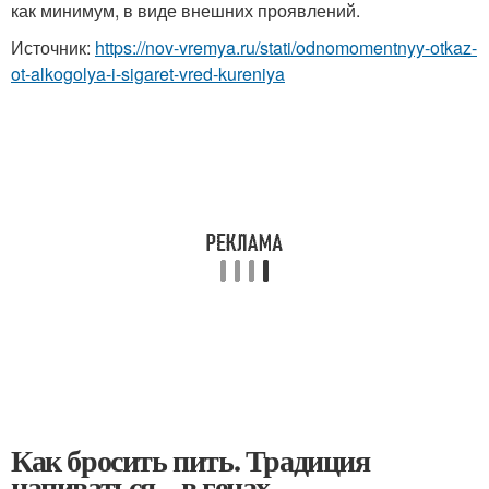
как минимум, в виде внешних проявлений.
Источник:
https://nov-vremya.ru/stati/odnomomentnyy-otkaz-
ot-alkogolya-i-sigaret-vred-kureniya
Как бросить пить. Традиция
напиваться – в генах