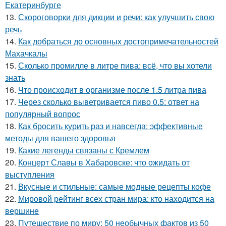
Екатеринбурге
13.
Скороговорки для дикции и речи: как улучшить свою
речь
14.
Как добраться до основных достопримечательностей
Махачкалы
15.
Сколько промилле в литре пива: всё, что вы хотели
знать
16.
Что происходит в организме после 1.5 литра пива
17.
Через сколько выветривается пиво 0.5: ответ на
популярный вопрос
18.
Как бросить курить раз и навсегда: эффективные
методы для вашего здоровья
19.
Какие легенды связаны с Кремлем
20.
Концерт Славы в Хабаровске: что ожидать от
выступления
21.
Вкусные и стильные: самые модные рецепты кофе
22.
Мировой рейтинг всех стран мира: кто находится на
вершине
23.
Путешествие по миру: 50 необычных фактов из 50