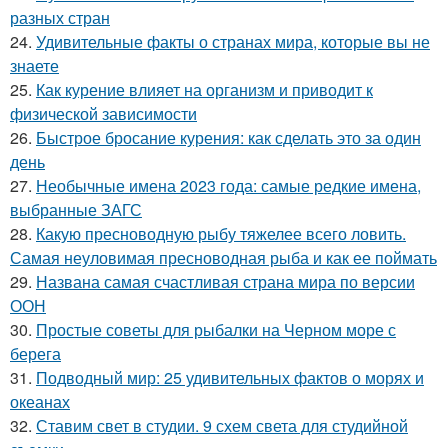
разных стран
24.
Удивительные факты о странах мира, которые вы не
знаете
25.
Как курение влияет на организм и приводит к
физической зависимости
26.
Быстрое бросание курения: как сделать это за один
день
27.
Необычные имена 2023 года: самые редкие имена,
выбранные ЗАГС
28.
Какую пресноводную рыбу тяжелее всего ловить.
Самая неуловимая пресноводная рыба и как ее поймать
29.
Названа самая счастливая страна мира по версии
ООН
30.
Простые советы для рыбалки на Черном море с
берега
31.
Подводный мир: 25 удивительных фактов о морях и
океанах
32.
Ставим свет в студии. 9 схем света для студийной