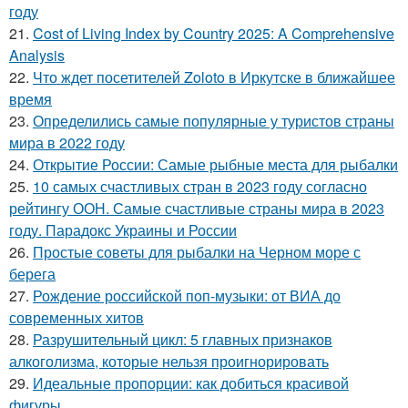
году
21.
Cost of Living Index by Country 2025: A Comprehensive
Analysis
22.
Что ждет посетителей Zoloto в Иркутске в ближайшее
время
23.
Определились самые популярные у туристов страны
мира в 2022 году
24.
Открытие России: Самые рыбные места для рыбалки
25.
10 самых счастливых стран в 2023 году согласно
рейтингу ООН. Самые счастливые страны мира в 2023
году. Парадокс Украины и России
26.
Простые советы для рыбалки на Черном море с
берега
27.
Рождение российской поп-музыки: от ВИА до
современных хитов
28.
Разрушительный цикл: 5 главных признаков
алкоголизма, которые нельзя проигнорировать
29.
Идеальные пропорции: как добиться красивой
фигуры