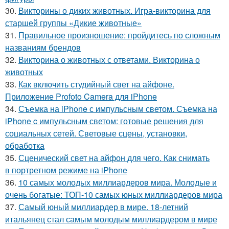
30.
Викторины о диких животных. Игра-викторина для
старшей группы «Дикие животные»
31.
Правильное произношение: пройдитесь по сложным
названиям брендов
32.
Викторина о животных с ответами. Викторина о
животных
33.
Как включить студийный свет на айфоне.
Приложение Profoto Camera для iPhone
34.
Съемка на iPhone с импульсным светом. Съемка на
iPhone c импульсным светом: готовые решения для
социальных сетей. Световые сцены, установки,
обработка
35.
Сценический свет на айфон для чего. Как снимать
в портретном режиме на iPhone
36.
10 самых молодых миллиардеров мира. Молодые и
очень богатые: ТОП-10 самых юных миллиардеров мира
37.
Самый юный миллиардер в мире. 18-летний
итальянец стал самым молодым миллиардером в мире