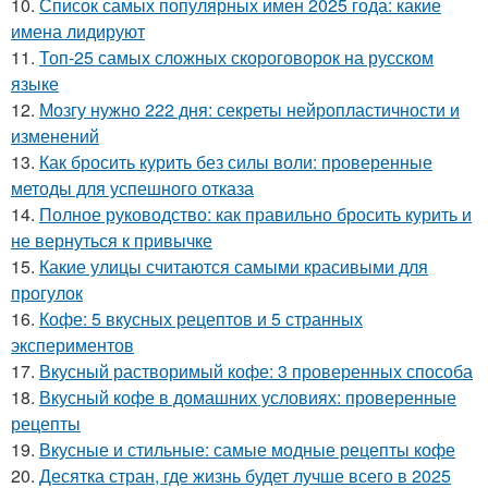
10.
Список самых популярных имен 2025 года: какие
имена лидируют
11.
Топ-25 самых сложных скороговорок на русском
языке
12.
Мозгу нужно 222 дня: секреты нейропластичности и
изменений
13.
Как бросить курить без силы воли: проверенные
методы для успешного отказа
14.
Полное руководство: как правильно бросить курить и
не вернуться к привычке
15.
Какие улицы считаются самыми красивыми для
прогулок
16.
Кофе: 5 вкусных рецептов и 5 странных
экспериментов
17.
Вкусный растворимый кофе: 3 проверенных способа
18.
Вкусный кофе в домашних условиях: проверенные
рецепты
19.
Вкусные и стильные: самые модные рецепты кофе
20.
Десятка стран, где жизнь будет лучше всего в 2025