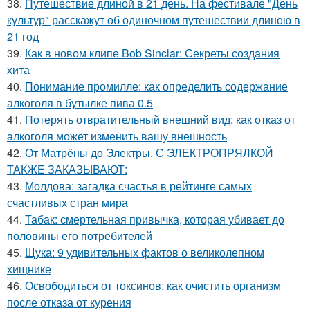
38.
Путешествие длиной в 21 день. На фестивале "День
культур" расскажут об одиночном путешествии длиною в
21 год
39.
Как в новом клипе Bob Sinclar: Секреты создания
хита
40.
Понимание промилле: как определить содержание
алкоголя в бутылке пива 0.5
41.
Потерять отвратительный внешний вид: как отказ от
алкоголя может изменить вашу внешность
42.
От Матрёны до Электры. С ЭЛЕКТРОПРЯЛКОЙ
ТАКЖЕ ЗАКАЗЫВАЮТ:
43.
Молдова: загадка счастья в рейтинге самых
счастливых стран мира
44.
Табак: смертельная привычка, которая убивает до
половины его потребителей
45.
Щука: 9 удивительных фактов о великолепном
хищнике
46.
Освободиться от токсинов: как очистить организм
после отказа от курения