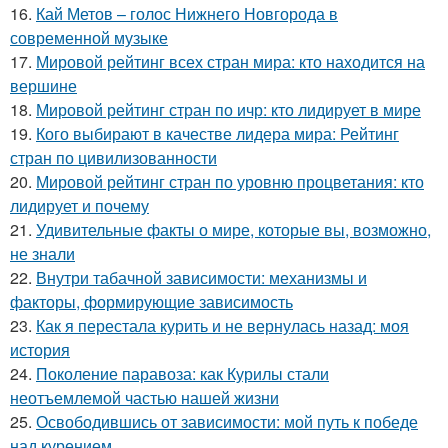
16.
Кай Метов – голос Нижнего Новгорода в
современной музыке
17.
Мировой рейтинг всех стран мира: кто находится на
вершине
18.
Мировой рейтинг стран по ичр: кто лидирует в мире
19.
Кого выбирают в качестве лидера мира: Рейтинг
стран по цивилизованности
20.
Мировой рейтинг стран по уровню процветания: кто
лидирует и почему
21.
Удивительные факты о мире, которые вы, возможно,
не знали
22.
Внутри табачной зависимости: механизмы и
факторы, формирующие зависимость
23.
Как я перестала курить и не вернулась назад: моя
история
24.
Поколение паравоза: как Курилы стали
неотъемлемой частью нашей жизни
25.
Освободившись от зависимости: мой путь к победе
над курением