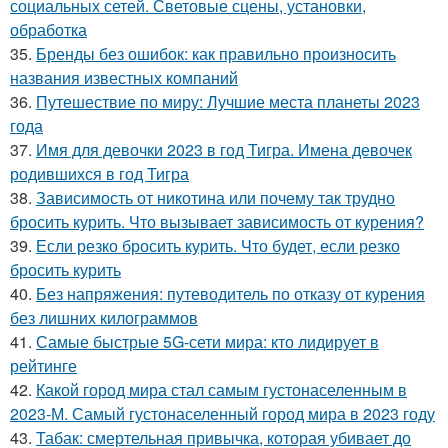
социальных сетей. Световые сцены, установки,
обработка
35.
Бренды без ошибок: как правильно произносить
названия известных компаний
36.
Путешествие по миру: Лучшие места планеты 2023
года
37.
Имя для девочки 2023 в год Тигра. Имена девочек
родившихся в год Тигра
38.
Зависимость от никотина или почему так трудно
бросить курить. Что вызывает зависимость от курения?
39.
Если резко бросить курить. Что будет, если резко
бросить курить
40.
Без напряжения: путеводитель по отказу от курения
без лишних килограммов
41.
Самые быстрые 5G-сети мира: кто лидирует в
рейтинге
42.
Какой город мира стал самым густонаселенным в
2023-М. Самый густонаселенный город мира в 2023 году
43.
Табак: смертельная привычка, которая убивает до