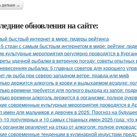
ь дальше →
ледние обновления на сайте:
ый быстрый интернет в мире: лидеры рейтинга
-5 стран с самым быстрым интернетом в мире: рейтинг лид
ие культурные мероприятия регулярно проводятся в Курган
реты удачной рыбалки в ветреную погоду: советы опытных
невесенняя рыбалка: 5 главных советов для хорошего уло
ет ли рыба при северо-западном ветре: правда или миф
лько держится алкоголь в крови и выдыхаемом воздухе: по
лько времени требуется для полного выхода из запоя: под
лько времени алкоголь держится в организме: полное руко
кие современные культурные мероприятия проводятся в Ар
п имен для мальчиков и девочек в 2025: Прогноз на будуще
п-10 популярных и 10 самых странных имен 2025 года: что 
к организм реагирует на отказ от алкоголя: полное руководс
кие современные тенденции в кулинарной индустрии пред