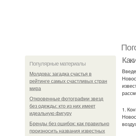
Пог
Как
Популярные материалы
Введ
Молдова: загадка счастья в
Новос
рейтинге самых счастливых стран
извес
мира
рассм
Откровенные фотографии звезд
без одежды: кто из них имеет
1. Ко
идеальную фигуру
Новос
возду
Бренды без ошибок: как правильно
произносить названия известных