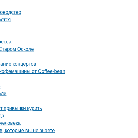
ководство
ается
ресса
 Старом Осколе
сание концертов
 кофемашины от Coffee-bean
е
али
от привычки курить
да
 человека
, которые вы не знаете