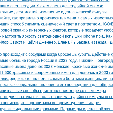
авим свет в студии. 9 схем света для студийной съемки
крытие десятилетий: изменение идеала женской фигуры
найте, как правильно произносить имена 7 самых известны
чший способ снимать сценический свет в портретном.. IS
ровой океан: 5 интересных фактов, которые порадуют люб
к настроить яркость светодиодной вспышки iphone при.. Ка
йлор Свифт и Кайли Дженнер. Елена Рыбакина и звезда «До
о происходит с сосудами когда бросаешь курить. Действие 
мые большие города России в 2023 году. Нижний Новгород
асивые имена девочек 2023 женские. Красивые женские име
П-500 красивых и современных имен для девочек в 2023 го
ллиардерки: кто является самыми богатыми женщинами на
цест как социальное явление и его последствия для общес
ивительные способы приготовления кофе со всего мира
вогодняя съемка с использованием студийных импульсных и
о происходит с организмом во время курения сигарет
вушки с идеальными формами. Параметры идеальной жен