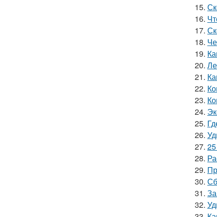
15.
Ск
16.
Чт
17.
Ск
18.
Че
19.
Ка
20.
Ле
21.
Ка
22.
Ко
23.
Ко
24.
Эк
25.
Гд
26.
Уд
27.
25
28.
Ра
29.
Пр
30.
Сб
31.
За
32.
Уд
33.
Ка