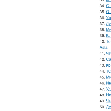
34.
Ст
35.
От
36.
Уз
37.
Лу
38.
Ми
39.
Ка
40.
Те
Asia
41.
Чт
42.
Са
43.
Кр
44.
ТО
45.
Ми
46.
Ин
47.
Уд
48.
Но
49.
Чт
50.
Де