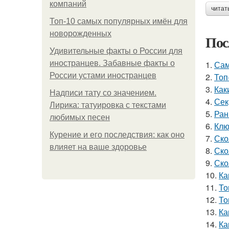
компаний
читат
Топ-10 самых популярных имён для
новорожденных
Пос
Удивительные факты о России для
иностранцев. Забавные факты о
1.
Сам
России устами иностранцев
2.
Топ
3.
Как
Надписи тату со значением.
4.
Сек
Лирика: татуировка с текстами
5.
Ран
любимых песен
6.
Клю
Курение и его последствия: как оно
7.
Ско
влияет на ваше здоровье
8.
Ско
9.
Ско
10.
Ка
11.
То
12.
То
13.
Ка
14.
Ка