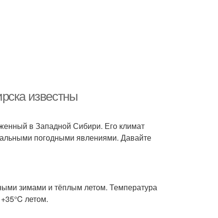
ирска известны
оженный в Западной Сибири. Его климат
кальными погодными явлениями. Давайте
ными зимами и тёплым летом. Температура
 +35°C летом.