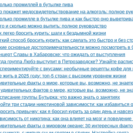
олько промиллей в бутылке пива
о покажет медосвидетельствование на алкоголь: полное ру
олько промилле в бутылке пива и как быстро оно выветрив
го и сколько можно выпить: полное руководство
к легко бросить курить: шаги к бездымной жизни
гкий способ бросить курить: как сделать это быстро и без ст
кие основные достопримечательности можно посмотреть в
нцерт Славы в Хабаровске: что ожидать от выступления
гда группа Любэ выступит в Петрозаводске? Узнайте распи
спериментируйте с вкусами: необычные рецепты кофе для
е жить в 2025 году: топ-5 стран с высоким уровнем жизни
ивительные факты о мире, которые вы, возможно, не знает
 удивительных фактов о мире, которые вы, возможно, не зн
списание группы Бутырка: что важно знать о занятиях
ойти три стадии никотиновой зависимости: как избавиться 
росить привычку: как я бросил курить за один день и навсег
висимость от никотина: как она влияет на мозг и поведение
ивительные факты о мировом океане: 30 интересных фактов
к снимать с импульсным светом в студии. Настройка света