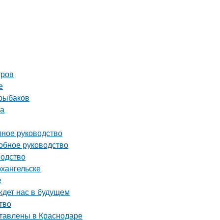
еров
е
 рыбаков
ва
лное руководство
робное руководство
водство
хангельске
е
ждет нас в будущем
тво
ставлены в Краснодаре