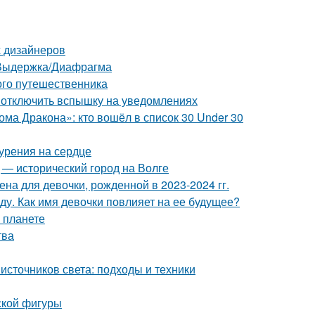
х дизайнеров
O/Выдержка/Диафрагма
ого путешественника
к отключить вспышку на уведомлениях
ма Дракона»: кто вошёл в список 30 Under 30
курения на сердце
 — исторический город на Волге
на для девочки, рожденной в 2023-2024 гг.
ду. Как имя девочки повлияет на ее будущее?
 планете
тва
сточников света: подходы и техники
ской фигуры