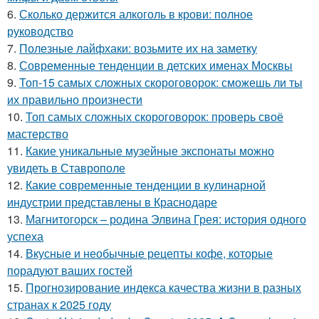
6.
Сколько держится алкоголь в крови: полное
руководство
7.
Полезные лайфхаки: возьмите их на заметку
8.
Современные тенденции в детских именах Москвы
9.
Топ-15 самых сложных скороговорок: сможешь ли ты
их правильно произнести
10.
Топ самых сложных скороговорок: проверь своё
мастерство
11.
Какие уникальные музейные экспонаты можно
увидеть в Ставрополе
12.
Какие современные тенденции в кулинарной
индустрии представлены в Краснодаре
13.
Магнитогорск – родина Элвина Грея: история одного
успеха
14.
Вкусные и необычные рецепты кофе, которые
порадуют ваших гостей
15.
Прогнозирование индекса качества жизни в разных
странах к 2025 году