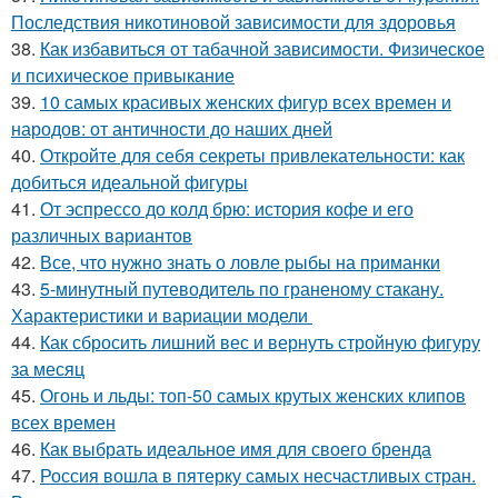
Последствия никотиновой зависимости для здоровья
38.
Как избавиться от табачной зависимости. Физическое
и психическое привыкание
39.
10 самых красивых женских фигур всех времен и
народов: от античности до наших дней
40.
Откройте для себя секреты привлекательности: как
добиться идеальной фигуры
41.
От эспрессо до колд брю: история кофе и его
различных вариантов
42.
Все, что нужно знать о ловле рыбы на приманки
43.
5-минутный путеводитель по граненому стакану.
Характеристики и вариации модели
44.
Как сбросить лишний вес и вернуть стройную фигуру
за месяц
45.
Огонь и льды: топ-50 самых крутых женских клипов
всех времен
46.
Как выбрать идеальное имя для своего бренда
47.
Россия вошла в пятерку самых несчастливых стран.