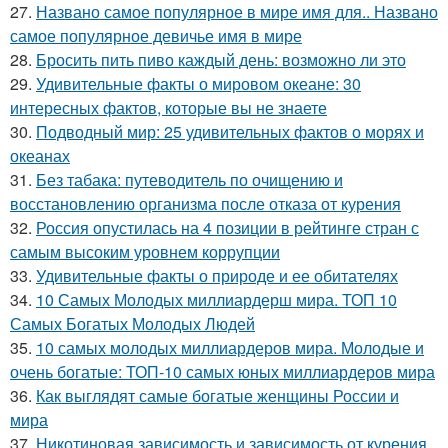
27.
Названо самое популярное в мире имя для.. Названо
самое популярное девичье имя в мире
28.
Бросить пить пиво каждый день: возможно ли это
29.
Удивительные факты о мировом океане: 30
интересных фактов, которые вы не знаете
30.
Подводный мир: 25 удивительных фактов о морях и
океанах
31.
Без табака: путеводитель по очищению и
восстановлению организма после отказа от курения
32.
Россия опустилась на 4 позиции в рейтинге стран с
самым высоким уровнем коррупции
33.
Удивительные факты о природе и ее обитателях
34.
10 Самых Молодых миллиардерш мира. ТОП 10
Самых Богатых Молодых Людей
35.
10 самых молодых миллиардеров мира. Молодые и
очень богатые: ТОП-10 самых юных миллиардеров мира
36.
Как выглядят самые богатые женщины России и
мира
37.
Никотиновая зависимость и зависимость от курения.