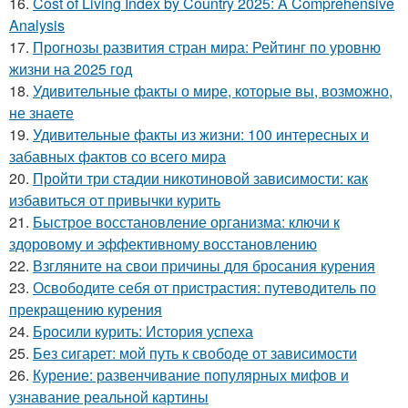
16.
Cost of Living Index by Country 2025: A Comprehensive
Analysis
17.
Прогнозы развития стран мира: Рейтинг по уровню
жизни на 2025 год
18.
Удивительные факты о мире, которые вы, возможно,
не знаете
19.
Удивительные факты из жизни: 100 интересных и
забавных фактов со всего мира
20.
Пройти три стадии никотиновой зависимости: как
избавиться от привычки курить
21.
Быстрое восстановление организма: ключи к
здоровому и эффективному восстановлению
22.
Взгляните на свои причины для бросания курения
23.
Освободите себя от пристрастия: путеводитель по
прекращению курения
24.
Бросили курить: История успеха
25.
Без сигарет: мой путь к свободе от зависимости
26.
Курение: развенчивание популярных мифов и
узнавание реальной картины