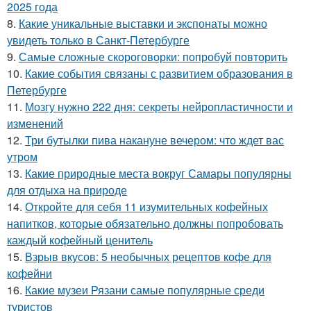
2025 года
8.
Какие уникальные выставки и экспонаты можно
увидеть только в Санкт-Петербурге
9.
Самые сложные скороговорки: попробуй повторить
10.
Какие события связаны с развитием образования в
Петербурге
11.
Мозгу нужно 222 дня: секреты нейропластичности и
изменений
12.
Три бутылки пива накануне вечером: что ждет вас
утром
13.
Какие природные места вокруг Самары популярны
для отдыха на природе
14.
Откройте для себя 11 изумительных кофейных
напитков, которые обязательно должны попробовать
каждый кофейный ценитель
15.
Взрыв вкусов: 5 необычных рецептов кофе для
кофейни
16.
Какие музеи Рязани самые популярные среди
туристов