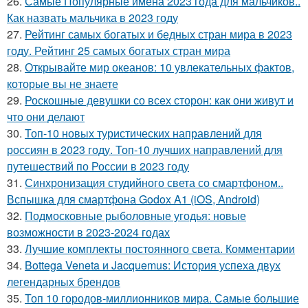
26.
Самые Популярные имена 2023 года для мальчиков..
Как назвать мальчика в 2023 году
27.
Рейтинг самых богатых и бедных стран мира в 2023
году. Рейтинг 25 самых богатых стран мира
28.
Открывайте мир океанов: 10 увлекательных фактов,
которые вы не знаете
29.
Роскошные девушки со всех сторон: как они живут и
что они делают
30.
Топ-10 новых туристических направлений для
россиян в 2023 году. Топ-10 лучших направлений для
путешествий по России в 2023 году
31.
Синхронизация студийного света со смартфоном..
Вспышка для смартфона Godox A1 (iOS, Android)
32.
Подмосковные рыболовные угодья: новые
возможности в 2023-2024 годах
33.
Лучшие комплекты постоянного света. Комментарии
34.
Bottega Veneta и Jacquemus: История успеха двух
легендарных брендов
35.
Топ 10 городов-миллионников мира. Самые большие