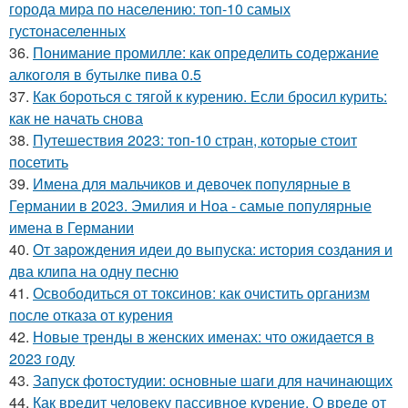
города мира по населению: топ-10 самых
густонаселенных
36.
Понимание промилле: как определить содержание
алкоголя в бутылке пива 0.5
37.
Как бороться с тягой к курению. Если бросил курить:
как не начать снова
38.
Путешествия 2023: топ-10 стран, которые стоит
посетить
39.
Имена для мальчиков и девочек популярные в
Германии в 2023. Эмилия и Ноа - самые популярные
имена в Германии
40.
От зарождения идеи до выпуска: история создания и
два клипа на одну песню
41.
Освободиться от токсинов: как очистить организм
после отказа от курения
42.
Новые тренды в женских именах: что ожидается в
2023 году
43.
Запуск фотостудии: основные шаги для начинающих
44.
Как вредит человеку пассивное курение. О вреде от