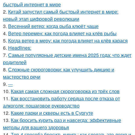
быстрый интернет в мире
2.
Китай запустил самый быстрый интернет в мире:
новый этап цифровой революции
3.
Весенний ветер: когда рыба клюёт чаще
4.
Ветер перемен: как погода влияет на клёв рыбы
5.
Когда ветер в меру: как погода влияет на клёв карася
6.
Headlines:
7.
Самые популярные детские имена 2025 года: что ждет
родителей
8.
Сложные скороговорки: как улучшить дикцию и
мастерство речи
9.
---
10.
Какая самая сложная скороговорка из трёх слов
11.
Как восстановить работу сердца после отказа от
алкоголя: пошаговое руководство
12.
Какие парки и скверы есть в Сургуте
13.
Как бросить курить раз и навсегда: эффективные
методы для вашего здоровья
14.
Топ-4 способа бросить курить: как сделать это легко и