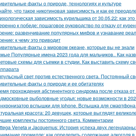
ивительные факты о природе, технологиях и культуре
найте, что такое никотиновая зависимость и как ее преодол
ихологическая зависимость курильщика от 30.05.22: как это
еренно к победе: пошаговое руководство по отказу от куре
рение: развенчивание популярных мифов и узнавание реа
рение: к чему это приводит
ивительные факты о мировом океане, которые вы не знали
мые Популярные имена 2023 года для мальчиков.. Как назв
етовые схемы для съемки в студии. Как выставить схему св
ппарата
пульсный свет против естественного света. Постоянный св
ивительные факты о природе и ее обитателях
емя прохождения абстинентного синдрома после отказа от
дмосковные рыболовные угодья: новые возможности в 202
нхронизатор вспышки для iphone. Вспышка для смартфона G
туральная красота: 20 девушек, которые выглядят великол
чшие комплекты постоянного света. Комментарии
ttega Veneta и Jacquemus: История успеха двух легендарн
нимание промилле: как определить содержание алкоголя в 