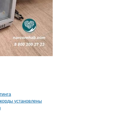
тинга
екорды установлены
в