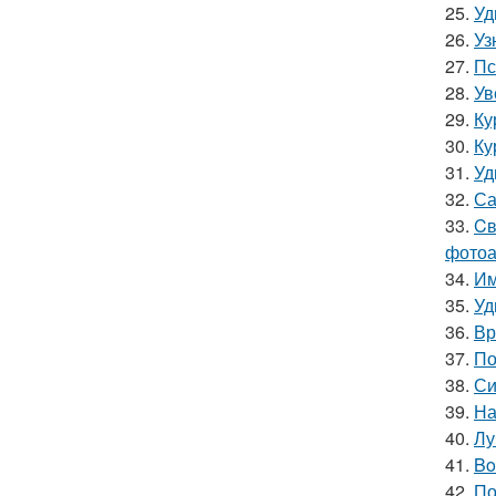
25.
Уд
26.
Уз
27.
Пс
28.
Ув
29.
Ку
30.
Ку
31.
Уд
32.
Са
33.
Cв
фотоа
34.
Им
35.
Уд
36.
Вр
37.
По
38.
Си
39.
На
40.
Лу
41.
Bo
42.
По