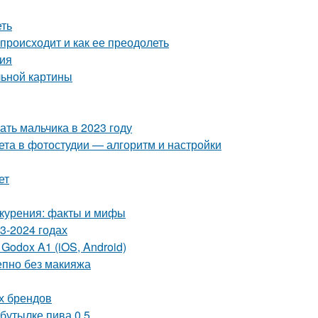
еть
 происходит и как ее преодолеть
ния
льной картины
ать мальчика в 2023 году
ета в фотостудии — алгоритм и настройки
ет
 курения: факты и мифы
3-2024 годах
odox A1 (iOS, Android)
епно без макияжа
ых брендов
бутылке пива 0.5