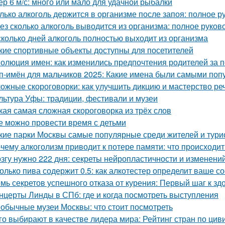
ер 6 м/с: много или мало для удачной рыбалки
лько алкоголь держится в организме после запоя: полное р
ез сколько алкоголь выводится из организма: полное руков
сколько дней алкоголь полностью выходит из организма
кие спортивные объекты доступны для посетителей
олюция имен: как изменились предпочтения родителей за 
п-имён для мальчиков 2025: Какие имена были самыми по
ожные скороговорки: как улучшить дикцию и мастерство ре
льтура Уфы: традиции, фестивали и музеи
кая самая сложная скороговорка из трёх слов
е можно провести время с детьми
кие парки Москвы самые популярные среди жителей и тури
чему алкоголизм приводит к потере памяти: что происходит
згу нужно 222 дня: секреты нейропластичности и изменени
олько пива содержит 0.5: как алкотестер определит ваше с
мь секретов успешного отказа от курения: Первый шаг к зд
нцерты Линды в СПб: где и когда посмотреть выступления
обычные музеи Москвы: что стоит посмотреть
го выбирают в качестве лидера мира: Рейтинг стран по ци