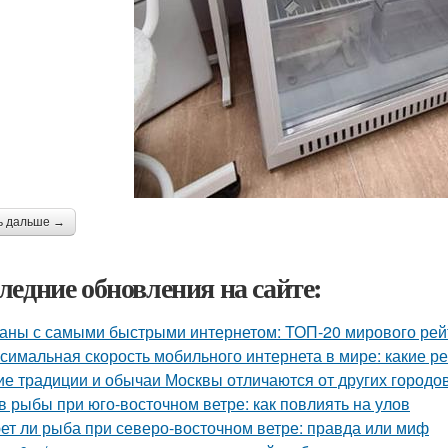
ь дальше →
ледние обновления на сайте:
аны с самыми быстрыми интернетом: ТОП-20 мирового рей
симальная скорость мобильного интернета в мире: какие р
ие традиции и обычаи Москвы отличаются от других городо
в рыбы при юго-восточном ветре: как повлиять на улов
ет ли рыба при северо-восточном ветре: правда или миф