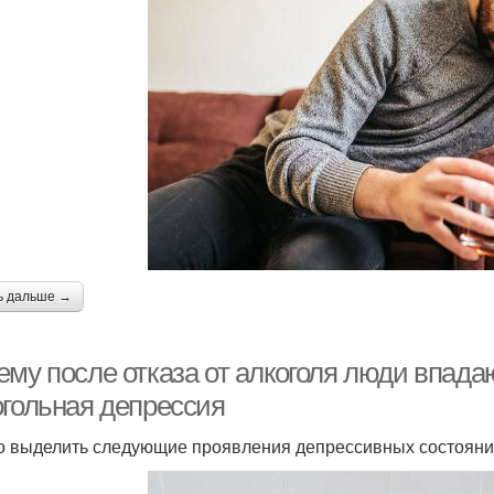
ь дальше →
му после отказа от алкоголя люди впада
огольная депрессия
 выделить следующие проявления депрессивных состояни