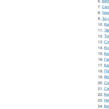
6.
Вет
7.
Ско
8.
Чер
9.
За 
10.
Ка
11.
Эв
12.
То
13.
Сл
14.
Ку
15.
Ка
16.
Гд
17.
Ка
18.
По
19.
Мо
20.
Ск
21.
Се
22.
Ко
23.
Не
24.
Ко