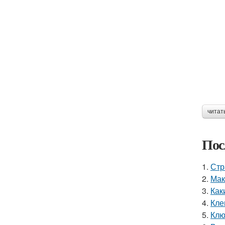
читат
Пос
1.
Стр
2.
Мак
3.
Как
4.
Кле
5.
Клю