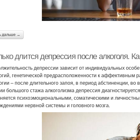
ь дальше →
ько длится депрессия после алкоголя. Ка
лжительность депрессии зависит от индивидуальных особе
огий, генетической предрасположенности к аффективным р
огии – после длительного запоя, в период абстиненции, во
ии большого стажа алкоголизма депрессия диагностируется
няется психоэмоциональными, соматическими и личностн
ждениями нервной системы и головного мозга.