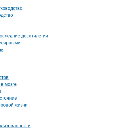
уководство
одство
последние десятилетия
пулярными
чи
стов
 в мозге
й
остояние
оровой жизни
вилизованности