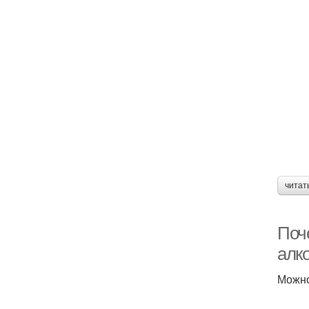
читат
Поче
алк
Можно