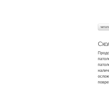
читат
Скол
Продо
патол
патол
налич
ослож
повре