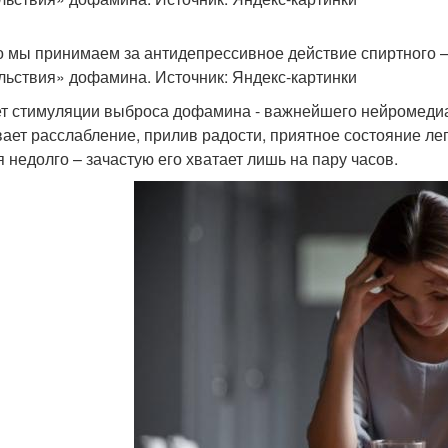
то мы принимаем за антидепрессивное действие спиртного
льствия» дофамина. Источник: Яндекс-картинки
ет стимуляции выброса дофамина - важнейшего нейромедиат
ает расслабление, прилив радости, приятное состояние ле
я недолго – зачастую его хватает лишь на пару часов.