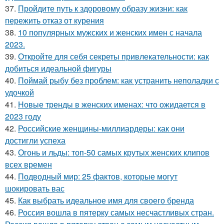
37.
Пройдите путь к здоровому образу жизни: как
пережить отказ от курения
38.
10 популярных мужских и женских имен с начала
2023.
39.
Откройте для себя секреты привлекательности: как
добиться идеальной фигуры
40.
Поймай рыбу без проблем: как устранить неполадки с
удочкой
41.
Новые тренды в женских именах: что ожидается в
2023 году
42.
Российские женщины-миллиардеры: как они
достигли успеха
43.
Огонь и льды: топ-50 самых крутых женских клипов
всех времен
44.
Подводный мир: 25 фактов, которые могут
шокировать вас
45.
Как выбрать идеальное имя для своего бренда
46.
Россия вошла в пятерку самых несчастливых стран.