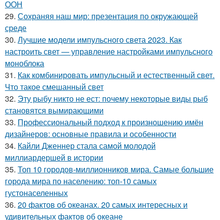
ООН
29.
Сохраняя наш мир: презентация по окружающей
среде
30.
Лучшие модели импульсного света 2023. Как
настроить свет — управление настройками импульсного
моноблока
31.
Как комбинировать импульсный и естественный свет.
Что такое смешанный свет
32.
Эту рыбу никто не ест: почему некоторые виды рыб
становятся вымирающими
33.
Профессиональный подход к произношению имён
дизайнеров: основные правила и особенности
34.
Кайли Дженнер стала самой молодой
миллиардершей в истории
35.
Топ 10 городов-миллионников мира. Самые большие
города мира по населению: топ-10 самых
густонаселенных
36.
20 фактов об океанах. 20 самых интересных и
удивительных фактов об океане