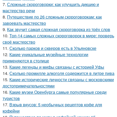
7.
Сложные скороговорки: как улучшить дикцию и
мастерство речи
8.
Путешествие по 26 сложным скороговоркам: как
завоевать мастерство
9.
Как звучит самая сложная скороговорка из трёх слов
10.
Топ-14 самых сложных скороговорок в мире: проверь
своё мастерство
11.
Сколько парков и скверов есть в Ульяновске
12.
Какие уникальные музейные технологии
применяются в столице
13.
Какие легенды и мифы связаны с историей Уфы
14.
Сколько промилле алкоголя содержится в литре пива
15.
Какие исторические личности связаны с московскими
достопримечательностями
16.
Какие музеи Оренбурга самые популярные среди
туристов
17.
Взрыв вкусов: 5 необычных рецептов кофе для
кофейни