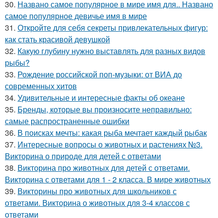
30.
Названо самое популярное в мире имя для.. Названо
самое популярное девичье имя в мире
31.
Откройте для себя секреты привлекательных фигур:
как стать красивой девушкой
32.
Какую глубину нужно выставлять для разных видов
рыбы?
33.
Рождение российской поп-музыки: от ВИА до
современных хитов
34.
Удивительные и интересные факты об океане
35.
Бренды, которые вы произносите неправильно:
самые распространенные ошибки
36.
В поисках мечты: какая рыба мечтает каждый рыбак
37.
Интересные вопросы о животных и растениях №3.
Викторина о природе для детей с ответами
38.
Викторина про животных для детей с ответами.
Викторина с ответами для 1 - 2 класса. В мире животных
39.
Викторины про животных для школьников с
ответами. Викторина о животных для 3-4 классов с
ответами