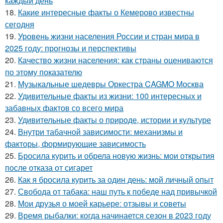
каждый день
18.
Какие интересные факты о Кемерово известны
сегодня
19.
Уровень жизни населения России и стран мира в
2025 году: прогнозы и перспективы
20.
Качество жизни населения: как страны оцениваются
по этому показателю
21.
Музыкальные шедевры Оркестра CAGMO Москва
22.
Удивительные факты из жизни: 100 интересных и
забавных фактов со всего мира
23.
Удивительные факты о природе, истории и культуре
24.
Внутри табачной зависимости: механизмы и
факторы, формирующие зависимость
25.
Бросила курить и обрела новую жизнь: мои открытия
после отказа от сигарет
26.
Как я бросила курить за один день: мой личный опыт
27.
Свобода от табака: наш путь к победе над привычкой
28.
Мои друзья о моей карьере: отзывы и советы
29.
Время рыбалки: когда начинается сезон в 2023 году