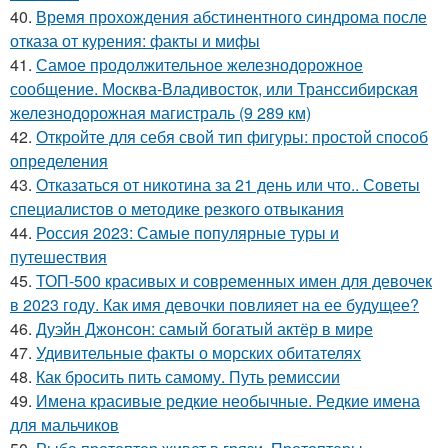
40.
Время прохождения абстинентного синдрома после
отказа от курения: факты и мифы
41.
Самое продолжительное железнодорожное
сообщение. Москва-Владивосток, или Транссибирская
железнодорожная магистраль (9 289 км)
42.
Откройте для себя свой тип фигуры: простой способ
определения
43.
Отказаться от никотина за 21 день или что.. Советы
специалистов о методике резкого отвыкания
44.
Россия 2023: Самые популярные туры и
путешествия
45.
ТОП-500 красивых и современных имен для девочек
в 2023 году. Как имя девочки повлияет на ее будущее?
46.
Дуэйн Джонсон: самый богатый актёр в мире
47.
Удивительные факты о морских обитателях
48.
Как бросить пить самому. Путь ремиссии
49.
Имена красивые редкие необычные. Редкие имена
для мальчиков