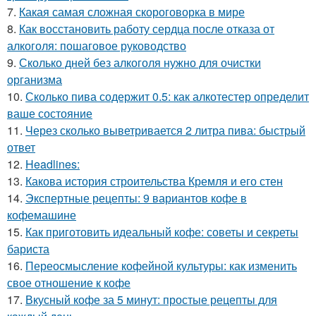
7.
Какая самая сложная скороговорка в мире
8.
Как восстановить работу сердца после отказа от
алкоголя: пошаговое руководство
9.
Сколько дней без алкоголя нужно для очистки
организма
10.
Сколько пива содержит 0.5: как алкотестер определит
ваше состояние
11.
Через сколько выветривается 2 литра пива: быстрый
ответ
12.
Headlines:
13.
Какова история строительства Кремля и его стен
14.
Экспертные рецепты: 9 вариантов кофе в
кофемашине
15.
Как приготовить идеальный кофе: советы и секреты
бариста
16.
Переосмысление кофейной культуры: как изменить
свое отношение к кофе
17.
Вкусный кофе за 5 минут: простые рецепты для