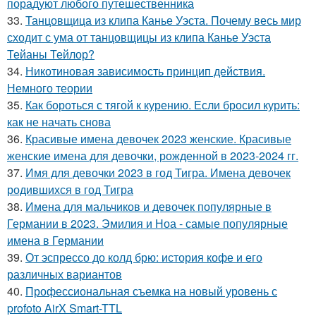
порадуют любого путешественника
33.
Танцовщица из клипа Канье Уэста. Почему весь мир
сходит с ума от танцовщицы из клипа Канье Уэста
Тейаны Тейлор?
34.
Никотиновая зависимость принцип действия.
Немного теории
35.
Как бороться с тягой к курению. Если бросил курить:
как не начать снова
36.
Красивые имена девочек 2023 женские. Красивые
женские имена для девочки, рожденной в 2023-2024 гг.
37.
Имя для девочки 2023 в год Тигра. Имена девочек
родившихся в год Тигра
38.
Имена для мальчиков и девочек популярные в
Германии в 2023. Эмилия и Ноа - самые популярные
имена в Германии
39.
От эспрессо до колд брю: история кофе и его
различных вариантов
40.
Профессиональная съемка на новый уровень с
profoto AirX Smart-TTL