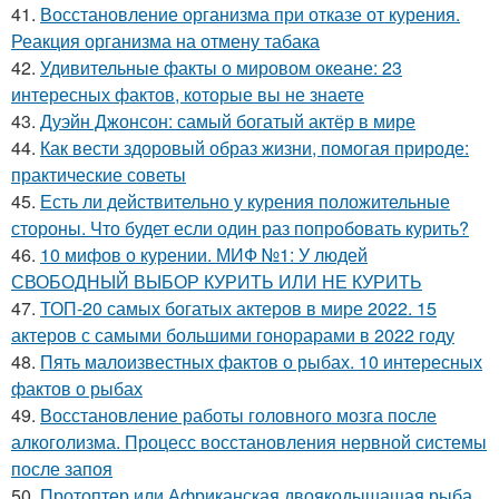
41.
Восстановление организма при отказе от курения.
Реакция организма на отмену табака
42.
Удивительные факты о мировом океане: 23
интересных фактов, которые вы не знаете
43.
Дуэйн Джонсон: самый богатый актёр в мире
44.
Как вести здоровый образ жизни, помогая природе:
практические советы
45.
Есть ли действительно у курения положительные
стороны. Что будет если один раз попробовать курить?
46.
10 мифов о курении. МИФ №1: У людей
СВОБОДНЫЙ ВЫБОР КУРИТЬ ИЛИ НЕ КУРИТЬ
47.
ТОП-20 самых богатых актеров в мире 2022. 15
актеров с самыми большими гонорарами в 2022 году
48.
Пять малоизвестных фактов о рыбах. 10 интересных
фактов о рыбах
49.
Восстановление работы головного мозга после
алкоголизма. Процесс восстановления нервной системы
после запоя
50.
Протоптер или Африканская двоякодышащая рыба.