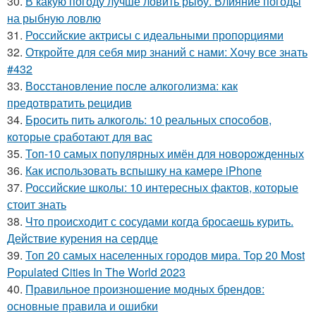
30.
В какую погоду лучше ловить рыбу. Влияние погоды
на рыбную ловлю
31.
Российские актрисы с идеальными пропорциями
32.
Откройте для себя мир знаний с нами: Хочу все знать
#432
33.
Восстановление после алкоголизма: как
предотвратить рецидив
34.
Бросить пить алкоголь: 10 реальных способов,
которые сработают для вас
35.
Топ-10 самых популярных имён для новорожденных
36.
Как использовать вспышку на камере iPhone
37.
Российские школы: 10 интересных фактов, которые
стоит знать
38.
Что происходит с сосудами когда бросаешь курить.
Действие курения на сердце
39.
Топ 20 самых населенных городов мира. Top 20 Most
Populated Cities In The World 2023
40.
Правильное произношение модных брендов:
основные правила и ошибки