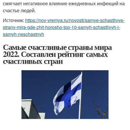
смягчает негативное влияние ежедневных инфекций на
счастье людей.
Источник:
https://nov-vremya.ru/novosti/samye-schastlivye-
strany-mira-gde-zhit-horosho-top-10-samyh-schastlivyh-i-
samyh-neschastnyh
Самые счастливые страны мира
2022. Составлен рейтинг самых
счастливых стран