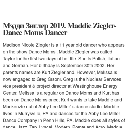
Мэдди Зиглер 2019. Maddie Ziegler-
Dance Moms Dancer
Madison Nicole Ziegler is a 11 year old dancer who appears
on the show Dance Moms . Maddie Ziegler was called
Taylor for the first two days of her life. She is Polish, Italian
and German. Her birthday is September 30th 2002. Her
parents names are Kurt Ziegler and. However, Melissa is
now engaged to Greg Gisoni. Greg is the Nuclear Services
vice president & project director at Westinghouse Energy
Center. Melissa is a regular on Dance Moms and Kurt has
been on Dance Moms once, Kurt wants to take Maddie and
Mackenzie out of Abby Lee Miller’ s dance studio. Maddie
lives in Murrysville, PA and dances for the Abby Lee Miller
Dance Company in Penn Hills, PA. Maddie does all styles of
dance, Jazz, Tap, Lyrical, Modern, Pointe and Acro. Maddie