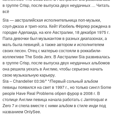
в группе Crisp, после выпуска двух неудачных … Читать
всё
Sia — австралийская исполнительница поп-музыки,
соул-джаза и трип-хопа. Кейт Изобель Фёрлер рождена в
городке Аделаида, на юге Австралии, 18 декабря 1975 г.
Папа девочки был музыкантом в разных диапазонах, а
мать была певицей, а также автором и исполнителем
своих песен. Отец с матерью состояли в роккабили-
коллективе The Soda Jerx. В Австралии Sia развивалась
в группе Crisp, после выпуска двух неудачных альбомов
она решила уехать в Англию, чтобы серьезно начать
свою музыкальную карьеру.
Sia – Chandelier 03:36/* */Первый сольный альбом
певицы появился на свет в 1997 г., но только сингл Some
people Have Real Problems обрел фурор в 2008 г. В
столице Англии певица начала работать с Jamiroquai и
Zero 7 и спела вместе с ними альбом в стиле инди под
названием OnlySee.