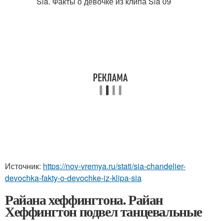
Источник:
https://nov-vremya.ru/stati/sia-chandelier-
devochka-fakty-o-devochke-iz-klipa-sia
Райана хеффингтона. Райан
Хеффингтон подвел танцевальные