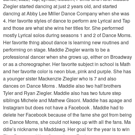
Ziegler started dancing at just 2 years old, and started
dancing at Abby Lee Miller Dance Company when she was
4. Her favorite styles of dance to perform are Lyrical and Tap
and those are what she wins her titles for. She performed
mostly Lyrical solos during seasons 1 and 2 of Dance Moms.
Her favorite thing about dance is learning new routines and
performing on stage. Maddie Ziegler wants to be a
professional dancer when she grows up, either on Broadway
or as a choreographer. Her favorite subject in school is Math
and her favorite color is neon blue, pink and purple. She has
a younger sister Mackenzie Ziegler who is 7 and also
dances on Dance Moms . Maddie also two half brothers
Tyler and Ryan Ziegler. Maddie also has two future step
siblings Michele and Mathew Gisoni. Maddie has apage and
Instagram but does not have a Facebook . Maddie had to
delete her Facebook because of the fame she got from being
on Dance Moms, she could not keep up with all the fans. Ma
ddie’s nickname is Maddawg. Her goal for the year is to win