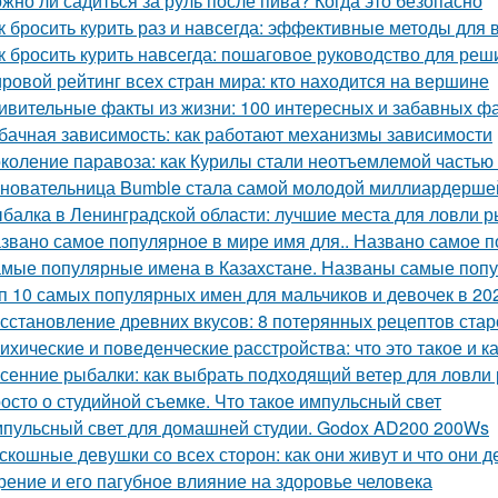
жно ли садиться за руль после пива? Когда это безопасно
к бросить курить раз и навсегда: эффективные методы для 
к бросить курить навсегда: пошаговое руководство для ре
ровой рейтинг всех стран мира: кто находится на вершине
ивительные факты из жизни: 100 интересных и забавных фа
бачная зависимость: как работают механизмы зависимости
коление паравоза: как Курилы стали неотъемлемой частью
новательница Bumble стала самой молодой миллиардерше
балка в Ленинградской области: лучшие места для ловли 
звано самое популярное в мире имя для.. Названо самое 
мые популярные имена в Казахстане. Названы самые поп
п 10 самых популярных имен для мальчиков и девочек в 20
сстановление древних вкусов: 8 потерянных рецептов стар
ихические и поведенческие расстройства: что это такое и к
сенние рыбалки: как выбрать подходящий ветер для ловли
осто о студийной съемке. Что такое импульсный свет
пульсный свет для домашней студии. Godox AD200 200Ws
скошные девушки со всех сторон: как они живут и что они 
рение и его пагубное влияние на здоровье человека