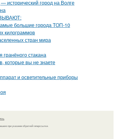
 — исторический город на Волге
ена
АЗЫВАЮТ:
 Самые большие города ТОП-10
них килограммов
аселенных стран мира
я гранёного стакана
, которые вы не знаете
аппарат и осветительные приборы
поя
язь
решено при указании обратной гиперссылки.