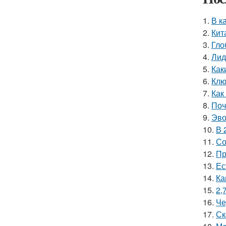
1.
В к
2.
Кит
3.
Гло
4.
Лид
5.
Как
6.
Клю
7.
Как
8.
Поч
9.
Эво
10.
В 
11.
Со
12.
Пр
13.
Ес
14.
Ка
15.
2,
16.
Че
17.
Ск