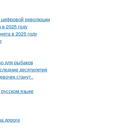
п цифровой революции
 в 2025 году
нета в 2025 году
е
во для рыбаков
оследние десятилетия
вочек станут..
 русском языке
на дороге