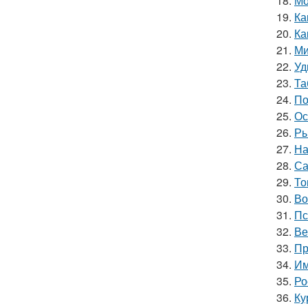
18.
Мо
19.
Ка
20.
Ка
21.
Ми
22.
Уд
23.
Та
24.
По
25.
Ос
26.
Ры
27.
На
28.
Са
29.
То
30.
Во
31.
Пс
32.
Ве
33.
Пр
34.
Им
35.
Ро
36.
Ку