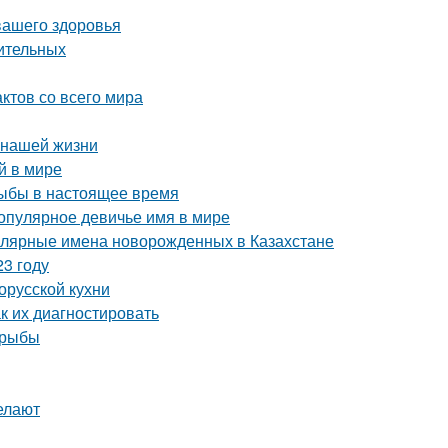
вашего здоровья
шительных
ктов со всего мира
 нашей жизни
й в мире
рыбы в настоящее время
популярное девичье имя в мире
улярные имена новорожденных в Казахстане
23 году
орусской кухни
ак их диагностировать
 рыбы
делают