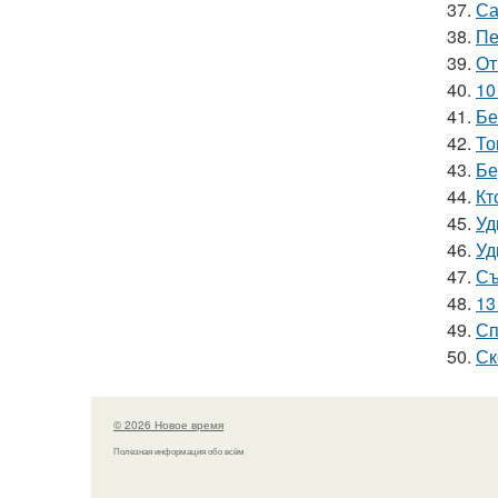
37.
Са
38.
Пе
39.
От
40.
10
41.
Бе
42.
То
43.
Бе
44.
Кт
45.
Уд
46.
Уд
47.
Съ
48.
13
49.
Сп
50.
Ск
© 2026 Новое время
Полезная информация обо всём