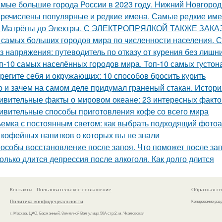
мые большие города России в 2023 году. Нижний Новгород
речислены популярные и редкие имена. Самые редкие им
 Матрёны до Электры. С ЭЛЕКТРОПРЯЛКОЙ ТАКЖЕ ЗАК
 самых больших городов мира по численности населения.
з напряжения: путеводитель по отказу от курения без лиш
п-10 самых населённых городов мира. Топ-10 самых густон
регите себя и окружающих: 10 способов бросить курить
о и зачем на самом деле придумал граненый стакан. Истори
ивительные факты о мировом океане: 23 интересных фактов
ивительные способы приготовления кофе со всего мира
емка с постоянным светом: как выбрать подходящий фото
 кофейных напитков о которых вы не знали
особы восстановление после запоя. Что поможет после за
олько длится депрессия после алкоголя. Как долго длится
Контакты
Пользовательское соглашение
Обратная св
Политика конфидециальности
Копирование раз
г. Москва, ЦАО, Басманный, Земляной Вал улица 50А стр.2, м. Чкаловская