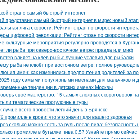
акой стране самый быстрый интернет
ай представил самый быстрый интернет в мире: новый эта
бальная лига скорости: Рейтинг стран по скорости интернета
еры цифровой революции: Рейтинг стран по скорости интер
ие культурные мероприятия регулярно проводятся в Курган
ет ли рыба при северо-восточном ветре: правда или миф
 ветер влияет на клёв рыбы: лучшие условия для рыбалки
ему рыба не клюёт при восточном ветре: полное руководст
люция имен: как изменились предпочтения родителей за п
2025 году самыми популярными именами для мальчиков и де
временные тенденции в детских именах Москвы
оверь своё мастерство: 15 самых сложных скороговорок на
ть ли тематические прогулочные туры
к лучше всего провести летний день в Брянске
76 промилле в крови: что это значит для вашего здоровья
рез сколько можно сесть за руль после пива: безопасность 
олько промилле в бутылке пива 0,5? Узнайте прямо сейчас