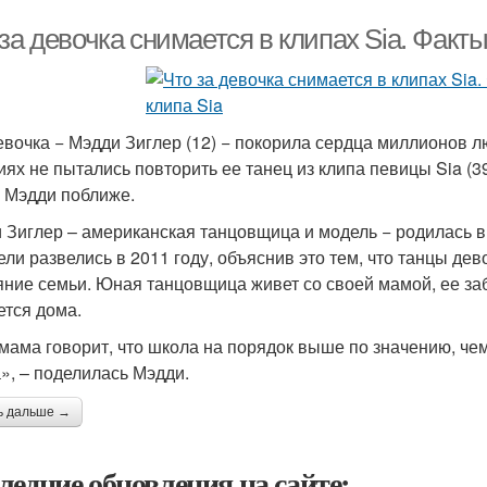
за девочка снимается в клипах Sia. Факты
евочка − Мэдди Зиглер (12) − покорила сердца миллионов л
иях не пытались повторить ее танец из клипа певицы Sia 
с Мэдди поближе.
 Зиглер – американская танцовщица и модель − родилась в
ели развелись в 2011 году, объяснив это тем, что танцы д
яние семьи. Юная танцовщица живет со своей мамой, ее за
ется дома.
мама говорит, что школа на порядок выше по значению, чем 
», – поделилась Мэдди.
ь дальше →
ледние обновления на сайте: