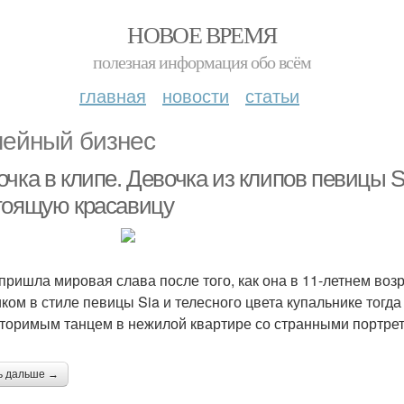
НОВОЕ ВРЕМЯ
полезная информация обо всём
главная
новости
статьи
ейный бизнес
чка в клипе. Девочка из клипов певицы S
тоящую красавицу
 пришла мировая слава после того, как она в 11-летнем возр
иком в стиле певицы Sia и телесного цвета купальнике тогд
торимым танцем в нежилой квартире со странными портрет
ь дальше →