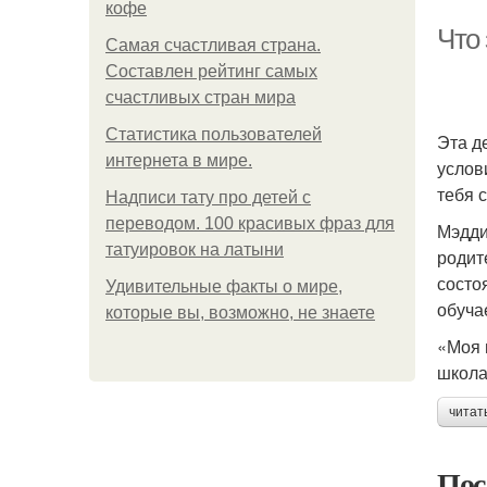
кофе
Что 
Самая счастливая страна.
Составлен рейтинг самых
счастливых стран мира
Статистика пользователей
Эта д
интернета в мире.
услов
тебя 
Надписи тату про детей с
переводом. 100 красивых фраз для
Мэдди
татуировок на латыни
родит
состо
Удивительные факты о мире,
обуча
которые вы, возможно, не знаете
«Моя 
школа
читат
Пос