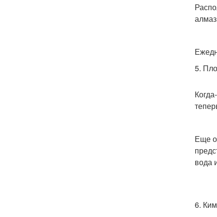
Распо
алмаз
Ежедн
5. Пл
Когда
тепер
Еще о
предс
вода 
6. Ки