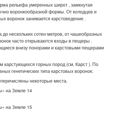
рма рельефа умеренных широт , замкнутая
бычно воронкообразной формы. От колодцев и
вых воронок занимается карстоведение .
а до нескольких сотен метров, от чашеобразных
оронок часто открываются входы в пещеры .
ающиеся внизу понорами и карстовыми пещерами
 карстующихся горных пород (см. Карст ). По
вных генетических типа карстовых воронок:
 перечислены некоторые места.