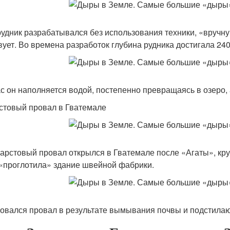
рудник разрабатывался без использования техники, «вручн
вует. Во времена разработок глубина рудника достигала 240
с он наполняется водой, постепенно превращаясь в озеро, 
рстовый провал в Гватемале
карстовый провал открылся в Гватемале после «Агаты», кр
«проглотила» здание швейной фабрики.
овался провал в результате вымывания почвы и подстила