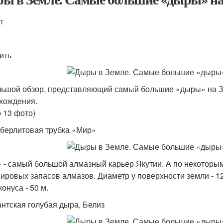
т
ить
ьшой обзор, представляющий самый большие «дыры» на Зе
хождения.
о 13 фото)
мберлитовая трубка «Мир»
 - самый большой алмазный карьер Якутии. А по некоторым 
ировых запасов алмазов. Диаметр у поверхности земли - 12
конуса - 50 м.
гантская голубая дыра, Белиз