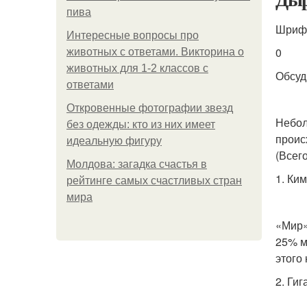
пива
Шриф
Интересные вопросы про
0
животных с ответами. Викторина о
животных для 1-2 классов с
Обсуд
ответами
Откровенные фотографии звезд
Небол
без одежды: кто из них имеет
проис
идеальную фигуру
(Всег
Молдова: загадка счастья в
1. Ки
рейтинге самых счастливых стран
мира
«Мир»
25% м
этого 
2. Ги