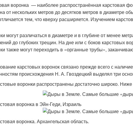
товая воронка — наиболее распространённая карстовая фо
на от нескольких метров до десятков метров в диаметре о
отличается тем, что кверху расширяется. Изучением карсто
ки могут различаться в диаметре и в глубине от менее метр
лений до глубоких трещин. На дне или с боков карстовых в
ки также могут переходить в «органные трубы», заканчив
ование карстовых воронок связано прежде всего с наличием
нностям происхождения Н. А. Гвоздецкий выделял три осно
стовые воронки распространены достаточно широко. Ниже
стовая воронка в Эйн-Геди, Израиль
стовая воронка. Архангельская область.