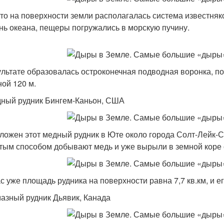
-то на поверхности земли располагалась система известня
нь океана, пещеры погружались в морскую пучину.
ультате образовалась остроконечная подводная воронка, п
ной 120 м.
дный рудник Бингем-Каньон, США
ложен этот медный рудник в Юте около города Солт-Лейк-С
тым способом добывают медь и уже вырыли в земной коре о
с уже площадь рудника на поверхности равна 7,7 кв.км, и 
мазный рудник Дьявик, Канада