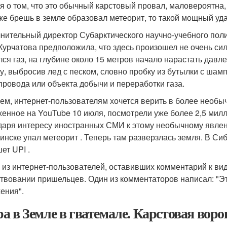
я о том, что это обычный карстовый провал, маловероятна,
же брешь в земле образовал метеорит, то такой мощный уда
нительный директор Субарктического научно-учебного поли
Курчатова предположила, что здесь произошел не очень си
лся газ, на глубине около 15 метров начало нарастать давл
у, выбросив лед с песком, словно пробку из бутылки с шамп
провода или объекта добычи и переработки газа.
ем, интернет-пользователям хочется верить в более необы
енное на YouTube 10 июля, посмотрели уже более 2,5 милл
даря интересу иностранных СМИ к этому необычному явлени
инске упал метеорит . Теперь там разверзлась земля. В Си
ет UPI .
о из интернет-пользователей, оставивших комментарий к вид
твовании пришельцев. Один из комментаторов написал: "Эт
ения".
а в Земле в гватемале. Карстовая воро