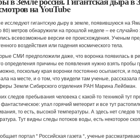
ы в Земле россия. Гигантская дыра в
смотров на YouTube
е исследуют гигантскую дыру в земле, появившуюся на Яма
о 80) метров обнаружили на прошлой неделе – ее случайно 
лись всевозможные версии ее происхождения. Ученым пред
генного воздействия или падения космического тела.
орые СМИ предположили даже, что воронка появилась в ре
го определения причины ее появления нужно взять пробы гру
можно, поскольку края воронки постоянно осыпаются, и под
ала на месте, и о том, что увидели там ученые, рассказала
феры Земли Сибирского отделения РАН Марина Лейбман.
ких следов пребывания человека с какой-то техникой тут пр
о фантастическое: упал горячий метеорит и все тут растопил
ивания, то есть, высокой температуры. А здесь нет следов 
ратура. Тут видны следы потоков воды, есть некоторое ско
ообщает портал " Российская газета ", ученые рассматрива