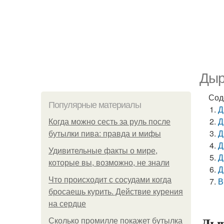
Дыр
Сод
Популярные материалы
Д
Д
Когда можно сесть за руль после
Д
бутылки пива: правда и мифы
Д
Удивительные факты о мире,
Д
которые вы, возможно, не знали
Д
Что происходит с сосудами когда
В
бросаешь курить. Действие курения
на сердце
Дыр
Сколько промилле покажет бутылка