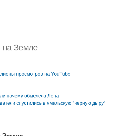
 на Земле
ллионы просмотров на YouTube
или почему обмелела Лена
ователи спустились в ямальскую "черную дыру"
 Земле