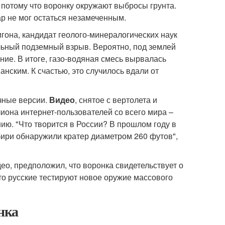
 потому что воронку окружают выбросы грунта.
р не мог остаться незамеченным.
гона, кандидат геолого-минералогических наук
льный подземный взрыв. Вероятно, под землей
ение. В итоге, газо-водяная смесь вырвалась
анским. К счастью, это случилось вдали от
чные версии.
Видео
, снятое с вертолета и
иона интернет-пользователей со всего мира –
ю. "Что творится в России? В прошлом году в
бири обнаружили кратер диаметром 260 футов",
ео, предположил, что воронка свидетельствует о
о русские тестируют новое оружие массового
нка