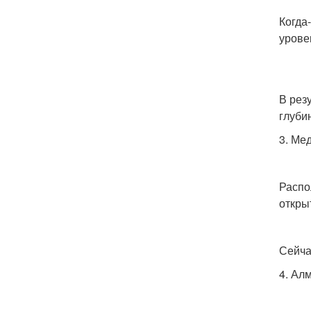
Когда
урове
В рез
глуби
3. Ме
Распо
откры
Сейча
4. Ал