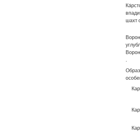
Ка́рс
впади
шахт 
Ворон
углуб
Ворон
.
Образ
особе
Кар
Кар
Кар