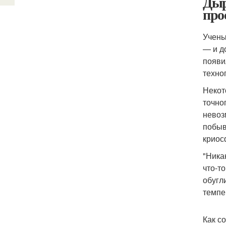
Дыр
про
Учены
— и д
появи
техно
Некот
точно
невоз
побыв
криос
"Ника
что-т
обугл
темпе
Как с