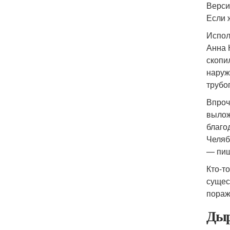
Верси
Если 
Испол
Анна 
скопи
наруж
трубо
Впроч
вылож
благо
Челяб
— пиш
Кто-т
сущес
пораж
Дыр