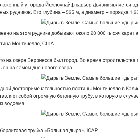
ложенный у города Йеллоунайф карьер Дьявик является од
ных рудников. Его глубина – 525 м, а диаметр – порядка 1,2
евно на этом руднике добывают около 20 000 тысяч карат а
отина Монтичелло, США
-то на озере Берриесса был город. Во время строительства
ь он на самом дне нового озера.
дной достопримечательностью плотины Монтичелло в Кали
тавляет собой огромную бетонную трубу, в которую в случ
из водоема.
мберлитовая трубка «Большая дыра», ЮАР