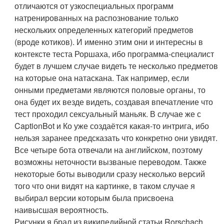
отличаются от узкоспециальных программ
натренированных на распознование только
нескольких определенных категорий предметов
(вроде котиков). И именно этим они и интересны в
контексте теста Роршаха, ибо программа-специалист
будет в лучшем случае видеть те несколько предметов
на которые она натаскана. Так например, если
онными предметами являются половые органы, то
она будет их везде видеть, создавая впечатление что
тест проходил сексуальный маньяк. В случае же с
CaptionBot и Ко уже создаётся какая-то интрига, ибо
нельзя заранее предсказать что конкретно они увидят.
Все четыре бота отвечали на английском, поэтому
возможны неточности вызваные переводом. Также
некоторые боты выводили сразу несколько версий
того что они видят на картинке, в таком случае я
выбирал версии которым была присвоена
наивысшая вероятность.
Рисунки я брал из википедийной статьи Rorschach